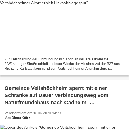
Zur Entschärfung der Einmündungssituation an der Kreisstraße WÜ
3/Würzburger Straße erhielt in dieser Woche der Abfahrts-Ast der B27 aus
Richtung Karlstadt kommend zum Veitshöchheimer Altort hin durch
Ummarkierung eine Linksabbiegespur. Denn nicht nur...
Gemeinde Veitshöchheim sperrt mit einer
Schranke auf Dauer Verbindungsweg vom
Naturfreundehaus nach Gadheim -
Bestrebungen im Gange zum alsbaldigen
Veröffentlicht am 18.06.2020 14:23
Ausbau der WÜ 3 von Veitshöchheim nach
Von
Dieter Gürz
Gadheim