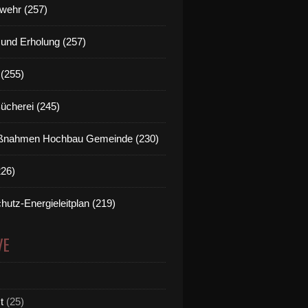
wehr (257)
t und Erholung (257)
(255)
Bücherei (245)
nahmen Hochbau Gemeinde (230)
226)
hutz-Energieleitplan (219)
VE
t
(25)