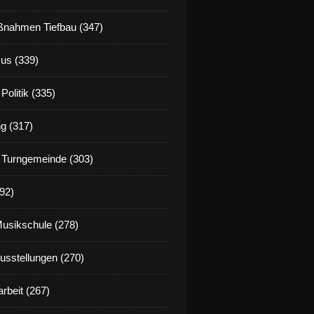
nahmen Tiefbau (347)
us (339)
Politik (335)
g (317)
 Turngemeinde (303)
92)
Musikschule (278)
Ausstellungen (270)
rbeit (267)