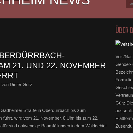
ÜBER 
BERDÜRRBACH-V
Vor-/Nac
 21. UND 22. NOVEMBER K
Gender-H
Bezeichn
ERRT
Formulie
4
von Dieter Gürz
Geschlec
Vertretun
Gürz Die
r Gadheimer Straße in Oberdürrbach bis zum
ausschli
 führt, wird vom 21. November, 8 Uhr, bis zum 22.
Plattform
dafür sind notwendige Baumfällungen in dem Waldgebiet
Zusendun