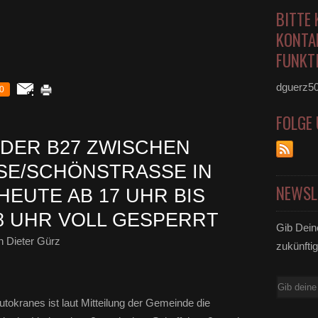
BITTE 
KONTA
FUNKTI
dguerz5
0
FOLGE
DER B27 ZWISCHEN
/SCHÖNSTRASSE IN VE
NEWSL
TE AB 17 UHR BIS MO
8 UHR VOLL GESPERRT
Gib Dein
 Dieter Gürz
zukünftig
E-
Mail
utokranes ist laut Mitteilung der Gemeinde die