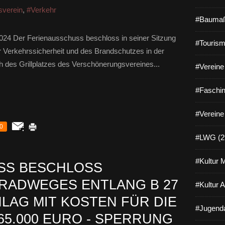
sverein
,
#Verkehr
#Baumaß
024 Der Ferienausschuss beschloss in seiner Sitzung
#Tourism
 Verkehrssicherheit und des Brandschutzes in der
h des Grillplatzes des Verschönerungsvereines...
#Vereine 
#Faschin
#Vereine
0
#LWG (2
#Kultur 
SS BESCHLOSS
RADWEGES ENTLANG B 27
#Kultur 
LAG MIT KOSTEN FÜR DIE
#Jugenda
65.000 EURO - SPERRUNG