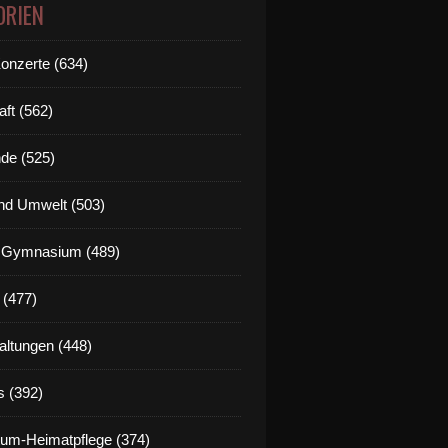
ORIEN
Konzerte (634)
aft (562)
de (525)
nd Umwelt (503)
g Gymnasium (489)
 (477)
altungen (448)
s (392)
um-Heimatpflege (374)