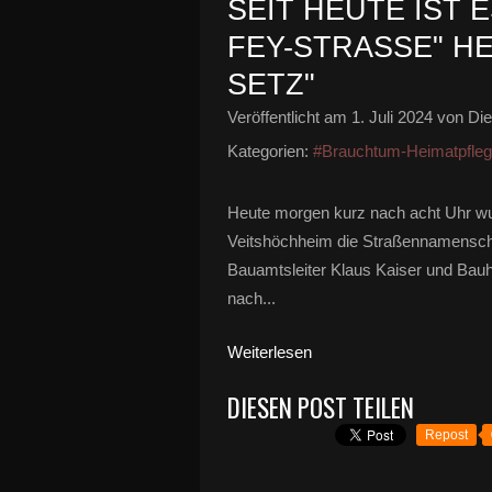
SEIT HEUTE IST E
FEY-STRASSE" HEI
TZ"
Veröffentlicht am
1. Juli 2024
von Die
Kategorien:
#Brauchtum-Heimatpfle
Heute morgen kurz nach acht Uhr w
Veitshöchheim die Straßennamenschi
Bauamtsleiter Klaus Kaiser und Bauh
nach...
Weiterlesen
DIESEN POST TEILEN
Repost