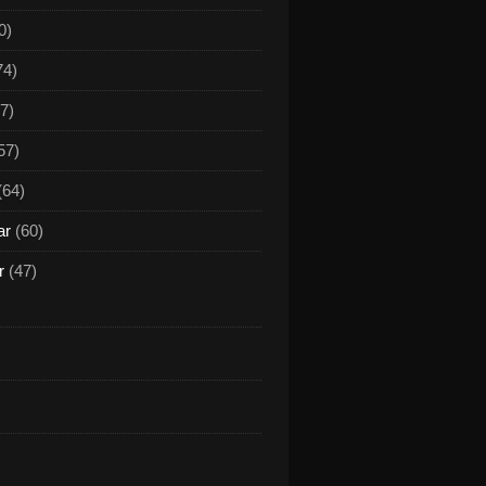
0)
74)
7)
57)
(64)
ar
(60)
r
(47)