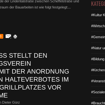
e der Lindentalstraße zwischen Scheffelstraße und
KATEG
aum der Bauarbeiten ist wie folgt festgelegt:...
#Kultur 
#Wirtsch
0
#Gemein
#Natur u
S STELLT DEN
#Bildun
GSVEREIN
 MIT DER ANORDNUNG
#Kirchen
N HALTEVERBOTES IM
#Veranst
 GRILLPLATZES VOR
#Soziale
ME
 Dieter Gürz
#Braucht