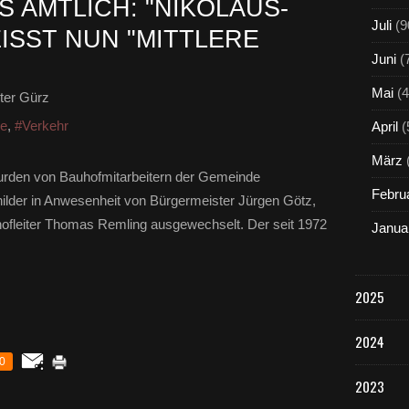
S AMTLICH: "NIKOLAUS-
Juli
(9
SST NUN "MITTLERE SE
Juni
(
Mai
(4
ter Gürz
ge
,
#Verkehr
April
(
März
urden von Bauhofmitarbeitern der Gemeinde
Febru
lder in Anwesenheit von Bürgermeister Jürgen Götz,
ofleiter Thomas Remling ausgewechselt. Der seit 1972
Janua
2025
2024
0
2023