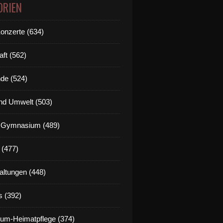
ORIEN
Konzerte (634)
aft (562)
de (524)
nd Umwelt (503)
g Gymnasium (489)
 (477)
altungen (448)
s (392)
um-Heimatpflege (374)