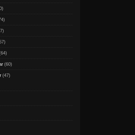
0)
74)
7)
57)
(64)
ar
(60)
r
(47)