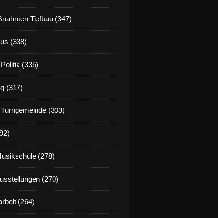
nahmen Tiefbau (347)
us (338)
Politik (335)
g (317)
 Turngemeinde (303)
92)
Musikschule (278)
Ausstellungen (270)
rbeit (264)