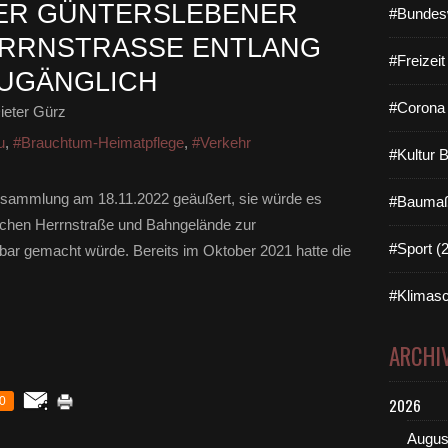
R GÜNTERSLEBENER S
#Bundes
NSTRASSE ENTLANG DER
#Freizei
GÄNGLICH
#Corona 
ieter Gürz
u
,
#Brauchtum-Heimatpflege
,
#Verkehr
#Kultur 
ersammlung am 18.11.2022 geäußert, sie würde es
#Baumaß
chen Herrnstraße und Bahngelände zur
#Sport (
ar gemacht würde. Bereits im Oktober 2021 hatte die
#Klimasc
ARCHI
0
2026
Augus