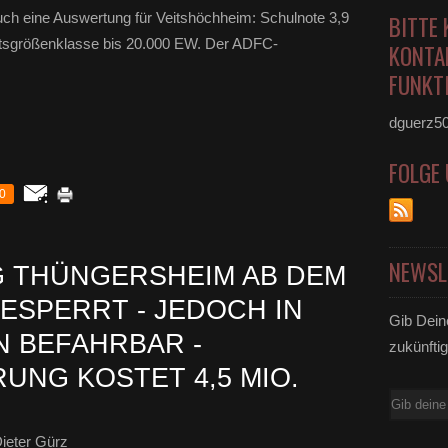
uch eine Auswertung für Veitshöchheim: Schulnote 3,9
BITTE 
rtsgrößenklasse bis 20.000 EW. Der ADFC-
KONTA
FUNKTI
dguerz5
FOLGE
0
NEWSL
NG THÜNGERSHEIM AB DEM
 GESPERRT - JEDOCH IN
Gib Dein
N BEFAHRBAR -
zukünftig
NG KOSTET 4,5 MIO. E
E-
Mail
ieter Gürz