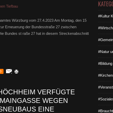
KATEG
n Tiefbau
#Kultur 
Bauamtes Würzburg vom 27.4.2023 Am Montag, den 15
n zur Erneuerung der Bundesstraße 27 zwischen
#Wirtsch
ie Bundes st raße 27 hat in diesem Streckenabschnitt
#Gemein
#Natur u
#Bildun
0
#Kirchen
#Veranst
SHÖCHHEIM VERFÜGTE
 MAINGASSE WEGEN
#Soziale
SNEUBAUS EINE
#Braucht