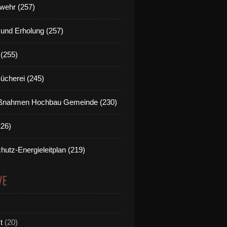
wehr (257)
t und Erholung (257)
(255)
Bücherei (245)
nahmen Hochbau Gemeinde (230)
226)
hutz-Energieleitplan (219)
VE
t
(20)