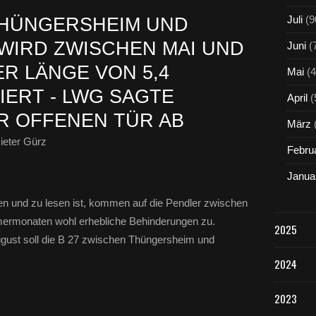
Juli
(9
THÜNGERSHEIM UND
WIRD ZWISCHEN MAI UND
Juni
(
R LÄNGE VON 5,4
Mai
(4
IERT - LWG SAGTE
April
(
R OFFENEN TÜR AB
März
ieter Gürz
Febru
Janua
n und zu lesen ist, kommen auf die Pendler zwischen
mermonaten wohl erhebliche Behinderungen zu.
2025
ugust soll die B 27 zwischen Thüngersheim und
2024
2023