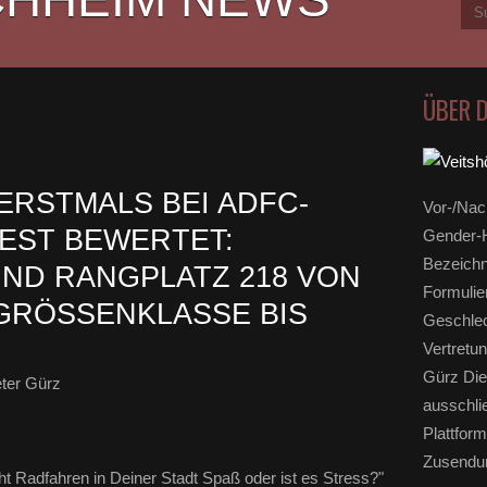
ÜBER 
ERSTMALS BEI ADFC-
Vor-/Nac
EST BEWERTET:
Gender-H
Bezeichn
UND RANGPLATZ 218 VON
Formulie
GRÖSSENKLASSE BIS 2
Geschlec
Vertretun
Gürz Die
ter Gürz
ausschli
Plattform
Zusendun
 Radfahren in Deiner Stadt Spaß oder ist es Stress?"