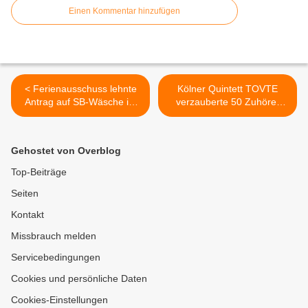
Einen Kommentar hinzufügen
< Ferienausschuss lehnte
Kölner Quintett TOVTE
Antrag auf SB-Wäsche im
verzauberte 50 Zuhörer
Waschpark des
beim 4. Veitshöchheimer
Gewerbegebietes an Sonn-
Sommerkonzert mit
und Feiertagen ab
Klezmer- und Tangoklängen
Gehostet von Overblog
>
Top-Beiträge
Seiten
Kontakt
Missbrauch melden
Servicebedingungen
Cookies und persönliche Daten
Cookies-Einstellungen