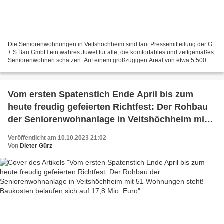
Die Seniorenwohnungen in Veitshöchheim sind laut Pressemitteilung der G
+ S Bau GmbH ein wahres Juwel für alle, die komfortables und zeitgemäßes
Seniorenwohnen schätzen. Auf einem großzügigen Areal von etwa 5.500
m², einst Standort des Rewe-Marktes, entstehen...
Vom ersten Spatenstich Ende April bis zum
heute freudig gefeierten Richtfest: Der Rohbau
der Seniorenwohnanlage in Veitshöchheim mit
51 Wohnungen steht! Baukosten belaufen sich
Veröffentlicht am 10.10.2023 21:02
auf 17,8 Mio. Euro
Von
Dieter Gürz