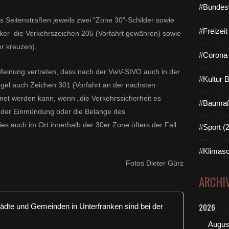
#Bundes
Seitenstraßen jeweils zwei "Zone 30"-Schilder sowie
#Freizei
ker die Verkehrszeichen 205 (Vorfahrt gewähren) sowie
r kreuzen).
#Corona 
 Meinung vertreten, dass
nach der VwV-StVO
auch in der
#Kultur 
el auch Zeichen 301 (Vorfahrt an der nächsten
t werden kann, wenn „die Verkehrssicherheit es
#Baumaß
oder Einmündung oder die Belange des
ies auch im Ort innerhalb der 30er Zone öfters der Fall
#Sport (
#Klimasc
Fotos Dieter Gürz
ARCHI
Tempo 30 i
2026
Augus
M