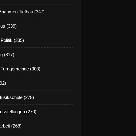
nahmen Tiefbau (347)
us (339)
Politik (335)
g (317)
 Turngemeinde (303)
92)
Musikschule (278)
Ausstellungen (270)
rbeit (268)