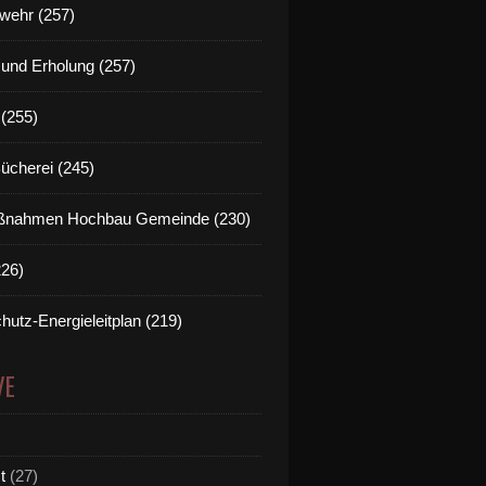
wehr (257)
t und Erholung (257)
(255)
Bücherei (245)
nahmen Hochbau Gemeinde (230)
226)
hutz-Energieleitplan (219)
VE
nnerorts: Diese 12 Städte und Gemeinden in Unterfranken
t
(27)