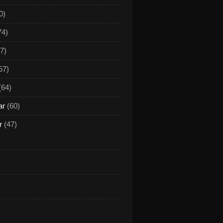
0)
74)
7)
57)
(64)
ar
(60)
r
(47)