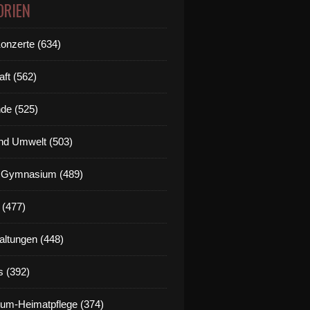
ORIEN
Konzerte (634)
aft (562)
de (525)
nd Umwelt (503)
g Gymnasium (489)
 (477)
altungen (448)
s (392)
um-Heimatpflege (374)