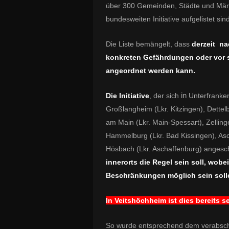
über 300 Gemeinden, Städte und Märkt
bundesweiten Initiative aufgelistet sind
Die Liste bemängelt, dass
derzeit n
konkreten Gefährdungen oder vor s
angeordnet werden kann.
in
Die Initiative
, der sich
Unterfranken
Großlangheim (Lkr. Kitzingen), Dettelb
am Main (Lkr. Main-Spessart), Zelling
Hammelburg (Lkr. Bad Kissingen), Asc
Hösbach (Lkr. Aschaffenburg) anges
innerorts die Regel sein soll, wobe
Beschränkungen möglich sein soll
In Veitshöchheim ist dies bereits 
So wurde entsprechend dem verabsch