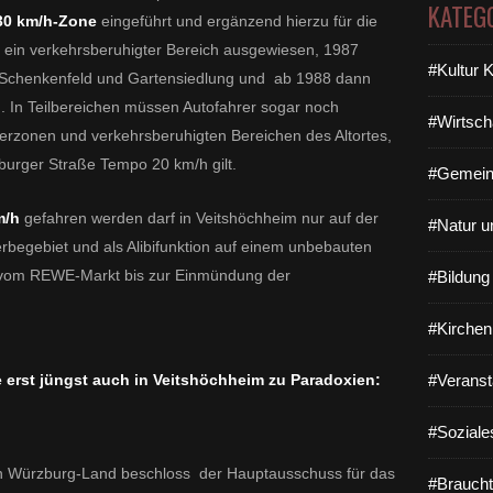
KATEG
30 km/h-Zone
eingeführt und ergänzend hierzu für die
 ein verkehrsberuhigter Bereich ausgewiesen, 1987
#Kultur 
, Schenkenfeld und Gartensiedlung und ab 1988 dann
n. In Teilbereichen müssen Autofahrer sogar noch
#Wirtsch
erzonen und verkehrsberuhigten Bereichen des Altortes,
zburger Straße Tempo 20 km/h gilt.
#Gemein
m/h
gefahren werden darf in Veitshöchheim nur auf der
#Natur u
begebiet und als Alibifunktion auf einem unbebauten
e vom REWE-Markt bis zur Einmündung der
#Bildun
#Kirchen
 erst jüngst auch in Veitshöchheim zu Paradoxien:
#Veranst
#Soziale
ion Würzburg-Land beschloss der Hauptausschuss für das
#Braucht