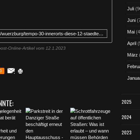
e
Juli
(9
h
r
Juni
(
e
r
Mai
(4
https://www.mainpost.de/regional/wuerzburg/tempo-30-innerorts-diese-12-staedte-und-gemeinden-in-unterfranken-sind-bei-der-bundesweiten-initiative-dabei-art-11013044
e
S
April
(
t
post-Online-Artikel vom 12.1.2023
ä
März
d
Febru
t
0
e
Janua
u
n
d
G
NNTE:
2025
e
m
2024
e
i
n
2023
d