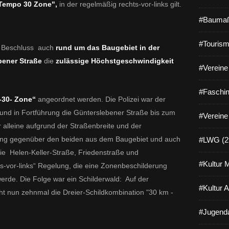
Tempo 30 Zone",
in der regelmäßig rechts-vor-links gilt.
#Baumaß
#Tourism
t Beschluss auch
rund um das Baugebiet in der
bener Straße
die
zulässige Höchstgeschwindigkeit
#Vereine 
#Faschin
-30- Zone“
angeordnet werden. Die Polizei war
der
 und in Fortführung die Günterslebener Straße bis zum
#Vereine
alleine aufgrund der Straßenbreite und der
ung
gegenüber den beiden aus dem Baugebiet und auch
#LWG (2
e Helen-Keller-Straße, Friedenstraße und
#Kultur 
hts-vor-links“ Regelung, die eine Zonenbeschilderung
werde.
Die Folge war ein Schilderwald: Auf der
#Kultur 
eht nun zehnmal die Dreier-Schildkombination "30 km -
#Jugenda