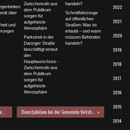
e
2022
egenheiten:
n
erät über
Schrottfahrzeuge
a
auf öffentlichen
u
2021
heit und
Straßen: Was ist
s
U
erungen
erlaubt – und wann
2020
n
Parkstreit in der
müssen Behörden
t
Danziger Straße
handeln?
e
2019
beschäftigt erneut
r
den
f
Hauptausschuss -
2018
r
Zwischenrufe aus
a
dem Publikum
n
2017
sorgen für
k
aufgeheizte
e
2016
Atmosphäre
n
h
2015
a
Nachruf auf ein Vorbild der Ortsgemeinschaft: Urveitshöchheimer Kurt Scheuring, im Volksmund "Tiger" genannt, verstarb im Alter von 90 Jahren
Dienstjubiläen bei der Gemeinde Veitshöchheim feierten Schulhausmeister Volker Wendiger (40 Jahre) und Freibadbetriebsleiter Rui Peter-Bessa (25 Jahre)
b
e
2014
n
s