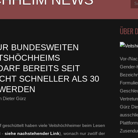
ÜBER 
UR BUNDESWEITEN
EITSHÖCHHEIMS
Vor-/Nac
ARF BEREITS SEIT
Gender-H
Bezeichn
CHT SCHNELLER ALS 30
Formulie
 WERDEN
Geschlec
 Dieter Gürz
Vertretun
Gürz Die
ausschli
Plattform
 geschüttelt haben viele Veitshöchheimer beim Lesen
Zusendun
 -
siehe nachstehender Link
), wonach nur zwölf der