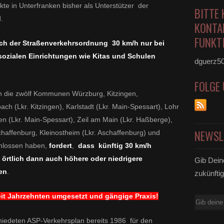
e in Unterfranken bisher als Unterstützer der
BITTE 
.
KONTA
FUNKTI
ach der Straßenverkehrsordnung 30 km/h nur bei
ozialen Einrichtungen wie Kitas und Schulen
dguerz5
FOLGE
 die zwölf Kommunen Würzburg, Kitzingen,
ach (Lkr. Kitzingen), Karlstadt (Lkr. Main-Spessart), Lohr
en (Lkr. Main-Spessart), Zeil am Main (Lkr. Haßberge),
NEWSL
haffenburg, Kleinostheim (Lkr. Aschaffenburg) und
chlossen haben,
fordert
,
dass künftig 30 km/h
i örtlich dann auch höhere oder niedrigere
Gib Dein
en
.
zukünftig
seit Jahrzehnten umgesetzt und gängige Praxis!
E-
Mail
iedeten ASP-Verkehrsplan bereits 1986 für den