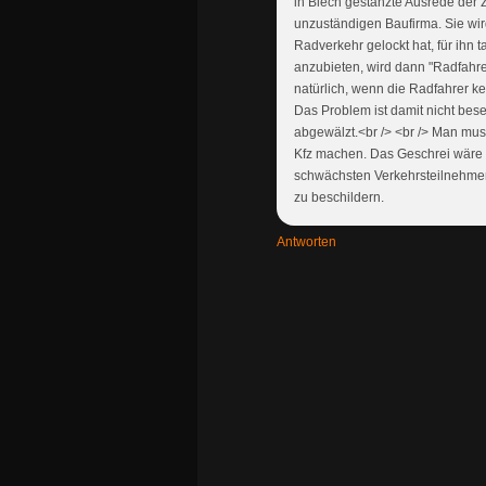
in Blech gestanzte Ausrede der
unzuständigen Baufirma. Sie wi
Radverkehr gelockt hat, für ihn ta
anzubieten, wird dann "Radfahre
natürlich, wenn die Radfahrer k
Das Problem ist damit nicht bese
abgewälzt.<br /> <br /> Man mus
Kfz machen. Das Geschrei wäre ri
schwächsten Verkehrsteilnehmern
zu beschildern.
Antworten