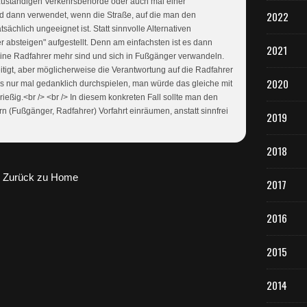
 zuständigen Verkehrsbehörde oder auch mal einer
2022
rd dann verwendet, wenn die Straße, auf die man den
tsächlich ungeeignet ist. Statt sinnvolle Alternativen
r absteigen" aufgestellt. Denn am einfachsten ist es dann
2021
eine Radfahrer mehr sind und sich in Fußgänger verwandeln.
itigt, aber möglicherweise die Verantwortung auf die Radfahrer
2020
s nur mal gedanklich durchspielen, man würde das gleiche mit
eßig.<br /> <br /> In diesem konkreten Fall sollte man den
 (Fußgänger, Radfahrer) Vorfahrt einräumen, anstatt sinnfrei
2019
2018
Zurück zu Home
2017
2016
2015
2014