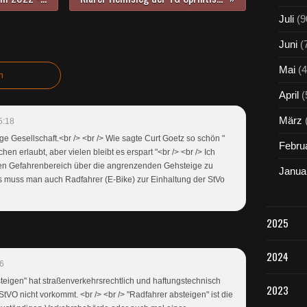
Juli
(9
Juni
(
Mai
(4
n
April
(
März
5:18
äge Gesellschaft.<br /> <br /> Wie sagte Curt Goetz so schön "
Febru
n erlaubt, aber vielen bleibt es erspart "<br /> <br /> Ich
en Gefahrenbereich über die angrenzenden Gehsteige zu
Janua
gs muss man auch Radfahrer (E-Bike) zur Einhaltung der StVo
2025
2024
06
teigen" hat straßenverkehrsrechtlich und haftungstechnisch
2023
StVO nicht vorkommt. <br /> <br /> "Radfahrer absteigen" ist die