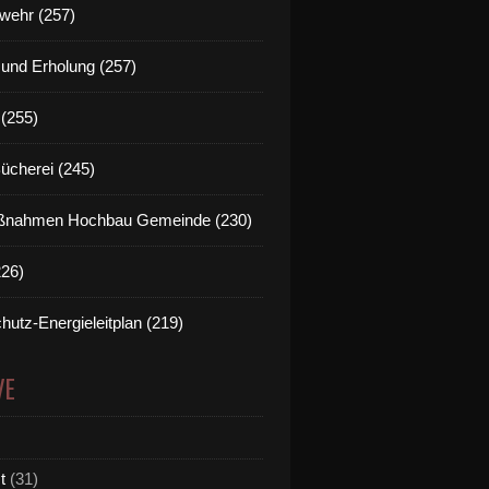
wehr (257)
t und Erholung (257)
(255)
Bücherei (245)
nahmen Hochbau Gemeinde (230)
226)
hutz-Energieleitplan (219)
VE
t
(31)