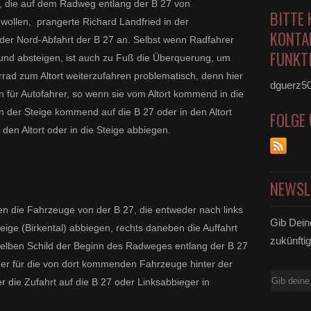
r, die auf dem Radweg entlang der B 27 von
BITTE 
ollen, prangerte Richard Landfried in der
KONTA
r Nord-Abfahrt der B 27 an. Selbst wenn Radfahrer
FUNKTI
 und absteigen, ist auch zu Fuß die Überquerung, um
ad zum Altort weiterzufahren problematisch, denn hier
dguerz5
n für Autofahrer, so wenn sie vom Altort kommend in die
n der Steige kommend auf die B 27 oder in den Altort
FOLGE
en Altort oder in die Steige abbiegen.
NEWSL
n die Fahrzeuge von der B 27, die entweder nach links
Gib Dein
Steige (Birkental) abbiegen, rechts daneben die Auffahrt
zukünftig
gelben Schild der Beginn des Radweges entlang der B 27
oder für die von dort kommenden Fahrzeuge hinter der
E-
 die Zufahrt auf die B 27 oder Linksabbieger in
Mail