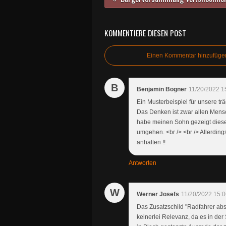
KOMMENTIERE DIESEN POST
Einen Kommentar hinzufüge
B
Benjamin Bogner
11/20/2022 1
Ein Musterbeispiel für unsere tr
Das Denken ist zwar allen Mensche
habe meinen Sohn gezeigt dies
umgehen. <br /> <br /> Allerdin
anhalten !!
Antworten
W
Werner Josefs
11/20/2022 15:
Das Zusatzschild "Radfahrer abs
keinerlei Relevanz, da es in der 