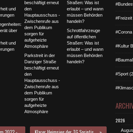
#Bundes
#Freizei
egenheiten:
erät über
Schrottfahrzeuge
#Corona 
auf öffentlichen
heit und
Straßen: Was ist
#Kultur 
erungen
erlaubt – und wann
Parkstreit in der
müssen Behörden
#Baumaß
Danziger Straße
handeln?
beschäftigt erneut
#Sport (
den
Hauptausschuss -
Zwischenrufe aus
#Klimasc
dem Publikum
sorgen für
ARCHI
aufgeheizte
Atmosphäre
2026
Augus
Bürgerversammlung Veitshöchheim 2022 - Teil 4: Rückschau auf viele Ereignisse in diesem Jahr
Klarer Heimsieg der TG Sprintis Veitshöchheim gegen Regnitztal Baskets