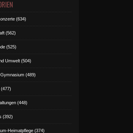
ORIEN
Konzerte (634)
aft (562)
de (525)
nd Umwelt (504)
g Gymnasium (489)
 (477)
altungen (448)
s (392)
um-Heimatpflege (374)