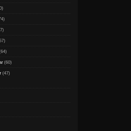
0)
74)
7)
57)
(64)
ar
(60)
r
(47)