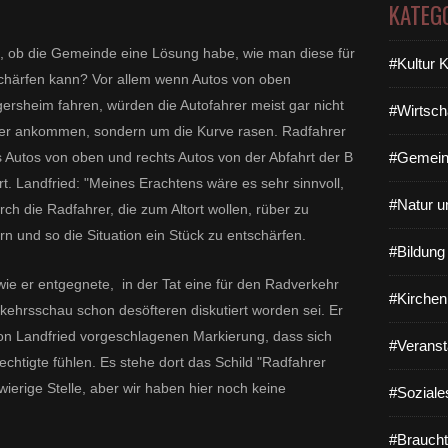
KATEG
e, ob die Gemeinde eine Lösung habe, wie man diese für
#Kultur 
tschärfen kann? Vor allem wenn Autos von oben
rsheim fahren, würden die Autofahrer meist gar nicht
#Wirtsch
rer ankommen, sondern um die Kurve rasen. Radfahrer
 Autos von oben und rechts Autos von der Abfahrt der B
#Gemein
. Landfried: "Meines Erachtens wäre es sehr sinnvoll,
#Natur u
ch die Radfahrer, die zum Altort wollen, rüber zu
n und so die Situation ein Stück zu entschärfen.
#Bildun
, wie er entgegnete, in der Tat eine für den Radverkehr
#Kirchen
erkehrsschau schon desöfteren diskutiert worden sei. Er
von Landfried vorgeschlagenen Markierung, dass sich
#Veranst
chtigte fühlen. Es stehe dort das Schild "Radfahrer
hwierige Stelle, aber wir haben hier noch keine
#Soziale
#Braucht