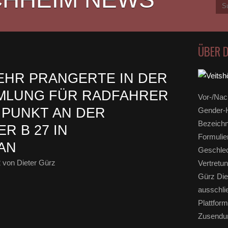
ÜBER 
EHR PRANGERTE IN DER
LUNG FÜR RADFAHRER
Vor-/Nac
 PUNKT AN DER
Gender-H
Bezeichn
R B 27 IN
Formulie
AN
Geschlec
2
von Dieter Gürz
Vertretun
Gürz Die
ausschli
Plattform
Zusendun