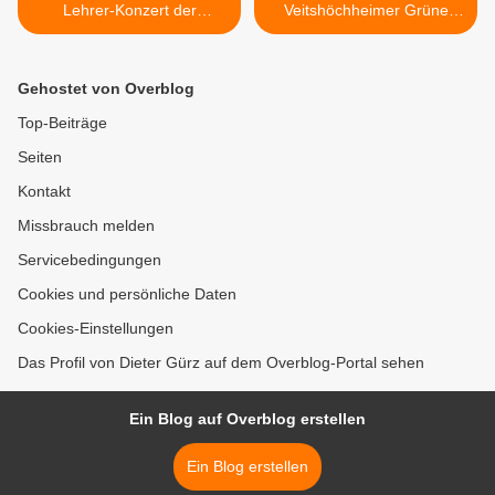
Lehrer-Konzert der
Veitshöchheimer Grüne
Musikschulen
laden zur Waldführung mit
Veitshöchheim und
Försterin Annette Fricker
Rottendorf am 5. und 6. Mai
am 12. Mai ein >
Gehostet von Overblog
2023 zum 44jährigen
Jubiläum
Top-Beiträge
Seiten
Kontakt
Missbrauch melden
Servicebedingungen
Cookies und persönliche Daten
Cookies-Einstellungen
Das Profil von Dieter Gürz auf dem Overblog-Portal sehen
Ein Blog auf Overblog erstellen
Ein Blog erstellen