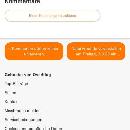
Kommentare
Einen Kommentar hinzufügen
< Kommunen dürfen keinen
NaturFreunde veranstalten
unlauteren
am Freitag, 3.3.23 ein
Wettbewerbsvorteil
Wirtshaussingen >
gegenüber der privaten
Wirtschaft haben: In
Gehostet von Overblog
Veitshöchheim greift neues
Umsatzsteuerrecht nicht
Top-Beiträge
erst 2025, sondern schon
Seiten
2023
Kontakt
Missbrauch melden
Servicebedingungen
Cookies und persönliche Daten