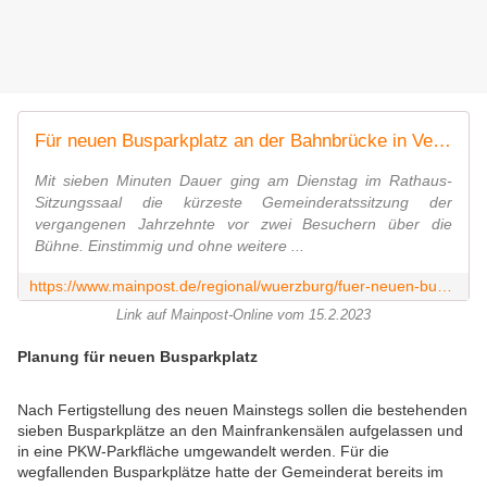
Für neuen Busparkplatz an der Bahnbrücke in Veitshöchheim muss die Gemeinde erst den Flächennutzungsplan ändern
Mit sieben Minuten Dauer ging am Dienstag im Rathaus-
Sitzungssaal die kürzeste Gemeinderatssitzung der
vergangenen Jahrzehnte vor zwei Besuchern über die
Bühne. Einstimmig und ohne weitere ...
https://www.mainpost.de/regional/wuerzburg/fuer-neuen-busparkplatz-an-der-bahnbruecke-in-veitshoechheim-muss-die-gemeinde-erst-den-flaechennutzungsplan-aendern-art-11043935
Link auf Mainpost-Online vom 15.2.2023
Planung für neuen Busparkplatz
N
ach Fertigstellung des neuen Mainstegs sollen die bestehenden
sieben Busparkplätze an den Mainfrankensälen aufgelassen und
in eine PKW-Parkfläche umgewandelt werden. Für die
wegfallenden Busparkplätze hatte der Gemeinderat bereits im