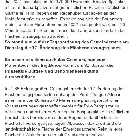
Juli 2021 beschlossen, für 170.000 Euro eine Ersatzmöglichkeit
mit acht Busparkplätzen auf gemeindlichen Flächen nördlich der
Gärtnerei Reim neben dem Regenüberlaufbecken an der
Mainuferstraße zu schaffen. Es sollte sogleich der Bauantrag
erstellt und die Maßnahme noch 2022 ausgeführt werden. 20
Monate später hieß es nun, dass das Landratsamt fordert, den
Flächennutzungsplan zu ändern.
So stand nun auf der Tagesordnung des Gemeinderates am
Dienstag die 17. Änderung des Flächennutzungsplanes.
So beschloss denn auch das Gremium, nun zum
Planentwurf des Ing.Büros Holm vom 31. Januar die
frühzeitige Bürger- und Behördenbeteiligung
durchzuführen.
Im 1,65 Hektar großen Geltungsbereich der 17. Änderung des
Flächennungsplans sollen entlang der Pont-l'Eveque-Allee in
einer Tiefe von 20 bis zu 40 Metern die planungsrechtlichen
Voraussetzungen geschaffen werden für Pkw-Parkplätze im
nördlichen und mittleren Bereich und Busparkplätze im südlichen
Bereich, das bereits vorhandene Regenüberlaufbecken als
Fläche für Versorgungsanlagen Abwasser deklariert und die
landwirtschaftliche Fläche der Erwerbsgärtnerei Reim in eine
Fläche für Wohnbebauung mit Grünflächen und zur