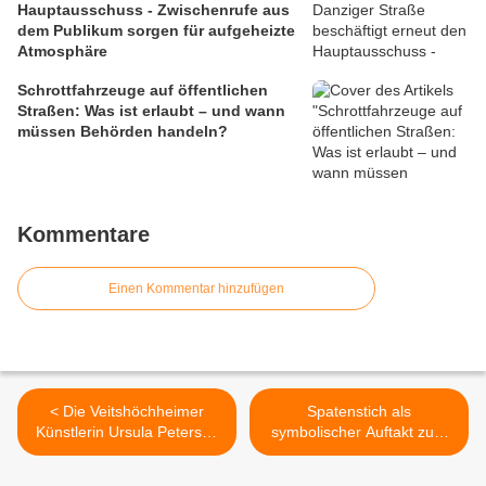
Hauptausschuss - Zwischenrufe aus
dem Publikum sorgen für aufgeheizte
Atmosphäre
Schrottfahrzeuge auf öffentlichen
Straßen: Was ist erlaubt – und wann
müssen Behörden handeln?
Kommentare
Einen Kommentar hinzufügen
< Die Veitshöchheimer
Spatenstich als
Künstlerin Ursula Peterson
symbolischer Auftakt zum
realisierte ihren Traum von
Bau einer
einer eigenen Galerie
Seniorenwohnanlage mit 52