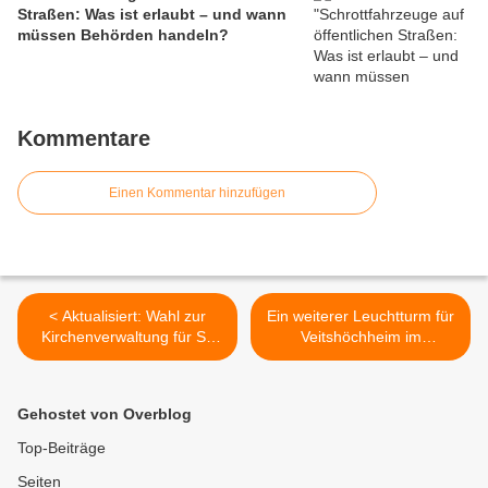
Straßen: Was ist erlaubt – und wann
müssen Behörden handeln?
Kommentare
Einen Kommentar hinzufügen
< Aktualisiert: Wahl zur
Ein weiterer Leuchtturm für
Kirchenverwaltung für St.
Veitshöchheim im
Vitus sowie der Kuratie Hlst.
Entstehen: Richtfest beim
Dreifaltigkeit in
19,2-Millionen-Euro-Projekt
Veitshöchheim für die
"Neubau des LWG-Instituts
Gehostet von Overblog
Periode 2025 – 2030 am
für Bienenkunde und
24. November 2024
Imkerei" >
Top-Beiträge
Seiten