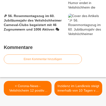
🎉 56. Rosenmontagszug im 60.
Jubiläumsjahr des Veitshöchheimer
Carneval-Clubs begeistert mit 46
Zugnummern und 1006 Aktiven 🎭
Kommentare
Einen Kommentar hinzufügen
< Corona-News -
Inzidenz im Landkreis steigt
Veitshöcheim 12 positive
innerhalb von 10 Tagen von
Fälle - Margetshöchheim 76
160 auf 310 - Zum
- Stadt-/Land WÜ nun unter
Jahreswechsel ein
den Inzidenz-TOP Ten in
Lagebericht des