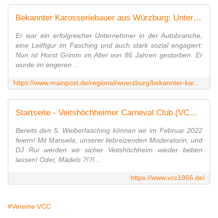
Bekannter Karosseriebauer aus Würzburg: Unternehmer Horst Grimm gestorben
Er war ein erfolgreicher Unternehmer in der Autobranche,
eine Leitfigur im Fasching und auch stark sozial engagiert:
Nun ist Horst Grimm im Alter von 86 Jahren gestorben. Er
wurde im engeren ...
https://www.mainpost.de/regional/wuerzburg/bekannter-karosseriebauer-aus-wuerzburg-unternehmer-horst-grimm-gestorben-art-10708599
Startseite - Veitshöchheimer Carneval Club (VCC) 1966
Bereits den 5. Weiberfasching können wir im Februar 2022
feiern! Mit Manuela, unserer liebreizenden Moderatorin, und
DJ Rui werden wir sicher Veitshöchheim wieder beben
lassen! Oder, Mädels ?!?!...
https://www.vcc1966.de/
#Vereine VCC