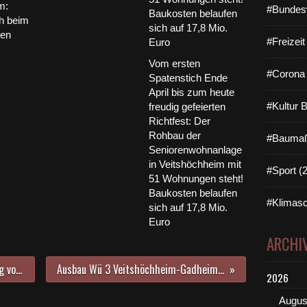
m:
#Bundes
h beim
nen
#Freizei
Vom ersten
#Corona 
Spatenstich Ende
April bis zum heute
#Kultur 
freudig gefeierten
Richtfest: Der
Rohbau der
#Baumaß
Seniorenwohnanlage
in Veitshöchheim mit
#Sport (
51 Wohnungen steht!
Baukosten belaufen
#Klimasc
sich auf 17,8 Mio.
Euro
ARCHI
NaturFreunde laden zur Wanderung vom Hauptbahnhof Würzburg zum Naturfreundehaus über den Schenkenturm und den EU-Mittelpunkt am 17. Juni 2021 ein
Ausbau Wü 3 Veitshöchheim-Gadheim Folge 7 - Baustellenzustand Ende Mai 2021 - PAK-behaftetes Material im Feldweg an den Mühltannen wieder ausgebaut
2026
Augus