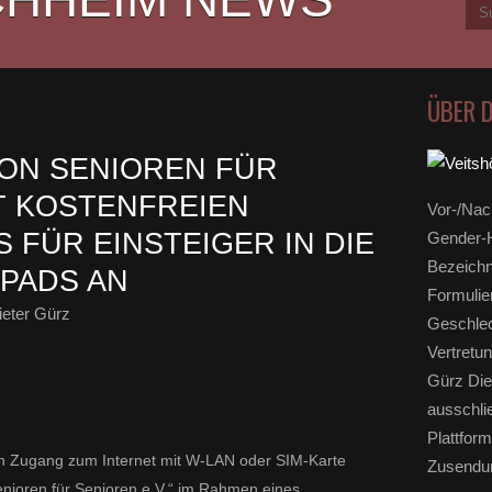
ÜBER 
ON SENIOREN FÜR
T KOSTENFREIEN
Vor-/Nac
 FÜR EINSTEIGER IN DIE
Gender-H
Bezeichn
IPADS AN
Formulie
eter Gürz
Geschlec
Vertretun
Gürz Die
ausschli
Plattform
inen Zugang zum Internet mit W-LAN oder SIM-Karte
Zusendun
enioren für Senioren e.V.“ im Rahmen eines