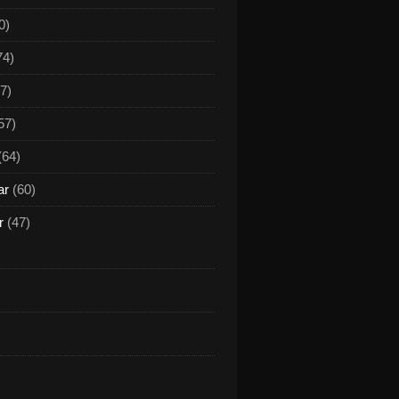
0)
74)
7)
57)
(64)
ar
(60)
r
(47)