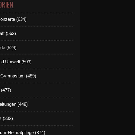
ORIEN
Konzerte (634)
aft (562)
de (524)
nd Umwelt (503)
g Gymnasium (489)
 (477)
altungen (448)
s (392)
um-Heimatpflege (374)