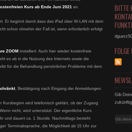
BITTE 
ostenfreien Kurs ab Ende Juni 2021
an.
KONTA
rt. Er beginnt damit dass das iPad über W-LAN mit dem
FUNKTI
cht schon ohnehin der Fall ist, wenn erforderlich erfolgt
dguerz5
FOLGE
ware ZOOM
installiert. Auch hier wieder kostenfreie
eht es ab in die Nutzung des Internets sowie die
leibt für die Behandlung persönlicher Probleme mit dem
NEWSL
schränkt
, Bestätigung nach Eingang der Anmeldungen.
Gib Dein
zukünftig
r Kursbeginn wird telefonisch geklärt, ob der Zugang
enn nicht, wird unterstützt. Der eigentliche Kurs
E-
r und dauert ca. 1 Stunde. Nachmittags besteht
Mail
iger Terminabsprache, die Möglichkeit ab 15 Uhr zur