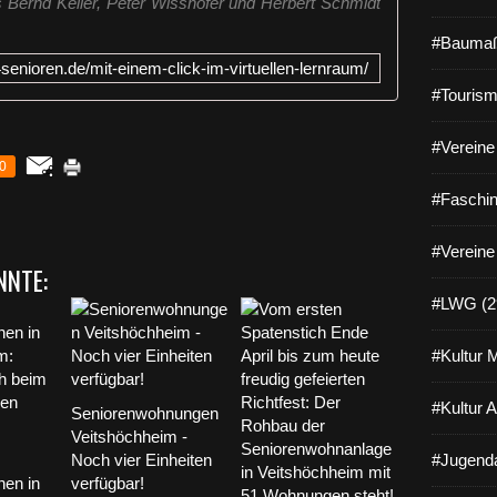
ls Bernd Keller, Peter Wisshofer und Herbert Schmidt
#Baumaß
t4senioren.de/mit-einem-click-im-virtuellen-lernraum/
#Tourism
#Vereine 
0
#Faschin
#Vereine
NNTE:
#LWG (2
#Kultur 
#Kultur 
Seniorenwohnungen
Veitshöchheim -
Noch vier Einheiten
#Jugenda
en in
verfügbar!