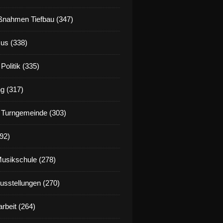
nahmen Tiefbau (347)
us (338)
Politik (335)
g (317)
 Turngemeinde (303)
92)
Musikschule (278)
Ausstellungen (270)
rbeit (264)