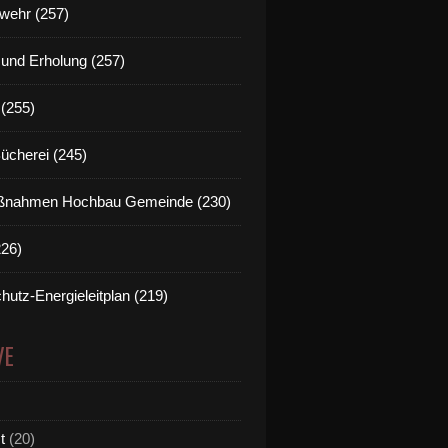
wehr (257)
t und Erholung (257)
(255)
Bücherei (245)
nahmen Hochbau Gemeinde (230)
226)
hutz-Energieleitplan (219)
VE
t
(20)