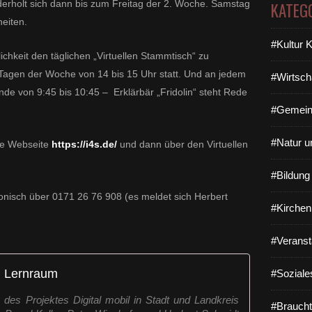
rholt sich dann bis zum Freitag der 2. Woche. Samstag
KATEG
eiten.
#Kultur 
chkeit den täglichen „Virtuellen Stammtisch“ zu
n Tagen der Woche von 14 bis 15 Uhr statt. Und an jedem
#Wirtsch
nde von 9:45 bis 10:45 – Erklärbär „Fridolin“ steht Rede
#Gemein
#Natur u
re Webseite
https://i4s.de/
und dann über den Virtuellen
#Bildun
fonisch über 0171 26 76 908 (es meldet sich Herbert
#Kirchen
#Veranst
en Lernraum
#Soziale
 des Projektes Digital mobil in Stadt und Landkreis
#Braucht