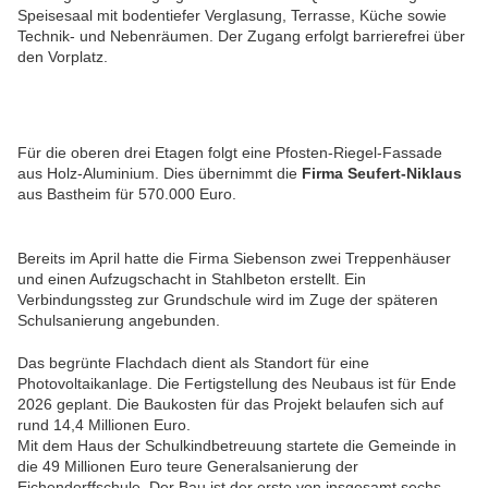
Speisesaal mit bodentiefer Verglasung, Terrasse, Küche sowie
Technik- und Nebenräumen. Der Zugang erfolgt barrierefrei über
den Vorplatz.
Für die oberen drei Etagen folgt eine Pfosten-Riegel-Fassade
aus Holz-Aluminium. Dies übernimmt die
Firma Seufert-Niklaus
aus Bastheim für 570.000 Euro.
Bereits im April hatte die Firma Siebenson zwei Treppenhäuser
und einen Aufzugschacht in Stahlbeton erstellt. Ein
Verbindungssteg zur Grundschule wird im Zuge der späteren
Schulsanierung angebunden.
Das begrünte Flachdach dient als Standort für eine
Photovoltaikanlage. Die Fertigstellung des Neubaus ist für Ende
2026 geplant. Die Baukosten für das Projekt belaufen sich auf
rund 14,4 Millionen Euro.
Mit dem Haus der Schulkindbetreuung startete die Gemeinde in
die 49 Millionen Euro teure Generalsanierung der
Eichendorffschule. Der Bau ist der erste von insgesamt sechs