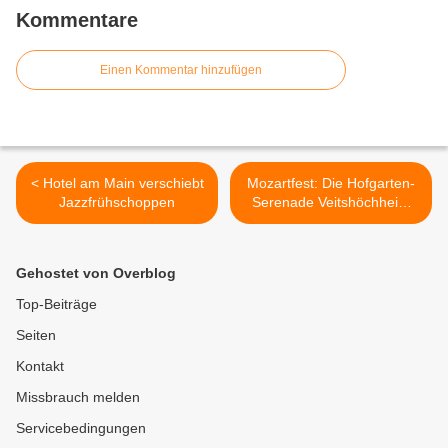
Kommentare
Einen Kommentar hinzufügen
< Hotel am Main verschiebt
Mozartfest: Die Hofgarten-
Jazzfrühschoppen
Serenade Veitshöchheim
am Sonntag, 25. Mai 2025
wird witterungsbedingt in
die Mainfrankensäle verlegt
Gehostet von Overblog
>
Top-Beiträge
Seiten
Kontakt
Missbrauch melden
Servicebedingungen