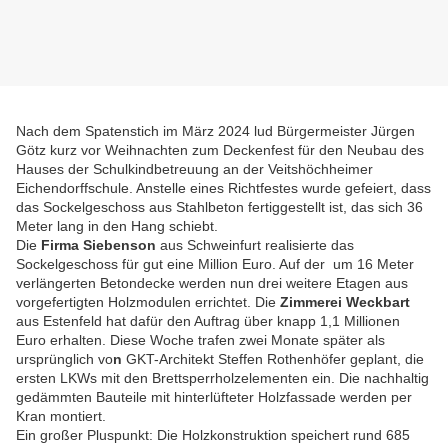
Nach dem Spatenstich im März 2024 lud Bürgermeister Jürgen
Götz kurz vor Weihnachten zum Deckenfest für den Neubau des
Hauses der Schulkindbetreuung an der Veitshöchheimer
Eichendorffschule. Anstelle eines Richtfestes wurde gefeiert, dass
das Sockelgeschoss aus Stahlbeton fertiggestellt ist, das sich 36
Meter lang in den Hang schiebt.
Die
Firma Siebenson
aus Schweinfurt realisierte das
Sockelgeschoss für gut eine Million Euro. Auf der um 16 Meter
verlängerten Betondecke werden nun drei weitere Etagen aus
vorgefertigten Holzmodulen errichtet. Die
Zimmerei Weckbart
aus Estenfeld hat dafür den Auftrag über knapp 1,1 Millionen
Euro erhalten. Diese Woche trafen zwei Monate später als
ursprünglich vo
n
GKT-Architekt Steffen Rothenhöfer geplant, die
ersten LKWs mit den Brettsperrholzelementen ein. Die nachhaltig
gedämmten Bauteile mit hinterlüfteter Holzfassade werden per
Kran montiert.
Ein großer Pluspunkt: Die Holzkonstruktion speichert rund 685