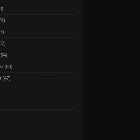
0)
74)
7)
57)
(64)
ar
(60)
r
(47)