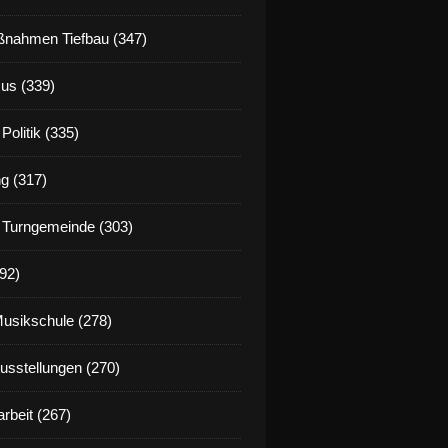
nahmen Tiefbau (347)
us (339)
Politik (335)
g (317)
 Turngemeinde (303)
92)
Musikschule (278)
Ausstellungen (270)
rbeit (267)