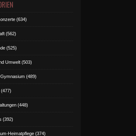
ORIEN
Konzerte (634)
aft (562)
de (525)
nd Umwelt (503)
g Gymnasium (489)
 (477)
altungen (448)
s (392)
um-Heimatpflege (374)