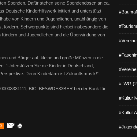
vaten Spenden. Dafür stehen seine Spendendosen an ca.
 Deutsche Kinderhilfswerk initiiert und unterstützt
#Baumaß
ilhabe von Kindern und Jugendlichen, unabhängig von
#Tourism
s, fördern. Schwerpunkte sind hierbei insbesondere die
n Kindern und Jugendlichen und die Überwindung von
#Vereine 
#Faschin
nen und Bürger auf, kleine und große Münzen in die
: "Unterstützen Sie die Kinder in Deutschland,
#Vereine
Perspektive. Denn Kinderlärm ist Zukunftsmusik!“.
#LWG (2
0003331111, BIC: BFSWDE33BER bei der Bank für
#Kultur 
#Kultur 
0
#Jugenda