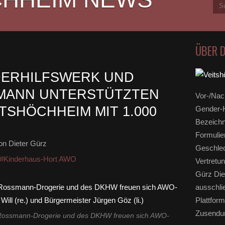
ÜBER 
DERHILFSWERK UND
MANN UNTERSTÜTZTEN
Vor-/Nac
TSHÖCHHEIM MIT 1.000
Gender-H
Bezeichn
Formulie
n Dieter Gürz
Geschlec
#Kinderhaus-Hort AWO
Vertretun
Gürz Die
ausschli
Plattform
Zusendun
 Rossmann-Drogerie und des DKHW freuen sich AWO-