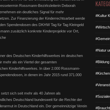
KATEG
Pressetermin Rossmann-Bezirksleiterin Deborah
ernehmen ein deutliches Signal für mehr
#Kultur 
setzen. Zur Finanzierung der Kinderrechtsarbeit werde
n den Spendendosen des DKHW Tag für Tag Kleingeld
#Wirtsch
ann zusätzlich konkrete Kinderprojekte vor Ort,
sche
#Gemein
#Natur u
rtner des Deutschen Kinderhilfswerkes im deutschen
#Bildun
ür mehr als ein Viertel der gesamten
en Kinderhilfswerkes. In über 2.000 Rossmann-
#Kirchen
 Spendendosen, in denen im Jahr 2015 rund 371.000
#Veranst
setzt sich seit mehr als 40 Jahren als
#Soziale
eundliches Deutschland bundesweit für die Rechte der
erarmut in Deutschland ein. Der gemeinnützige Verein
#Braucht