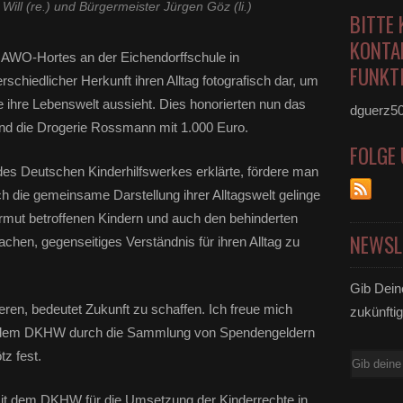
 Will (re.) und Bürgermeister Jürgen Göz (li.)
BITTE 
KONTA
s AWO-Hortes an der Eichendorffschule in
FUNKTI
rschiedlicher Herkunft ihren Alltag fotografisch dar, um
e ihre Lebenswelt aussieht. Dies honorierten nun das
dguerz5
d die Drogerie Rossmann mit 1.000 Euro.
FOLGE
des Deutschen Kinderhilfswerkes erklärte, fördere man
h die gemeinsame Darstellung ihrer Alltagswelt gelinge
Armut betroffenen Kindern und auch den behinderten
NEWSL
achen, gegenseitiges Verständnis für ihren Alltag zu
Gib Dein
eren, bedeutet Zukunft zu schaffen. Ich freue mich
zukünftig
 dem DKHW durch die Sammlung von Spendengeldern
tz fest.
E-
Mail
t dem DKHW für die Umsetzung der Kinderrechte in