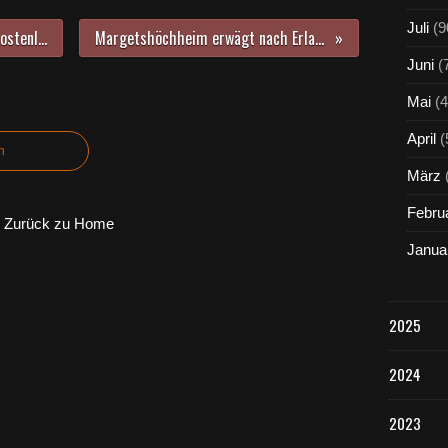
Juli
(9
Gemeinde Veitshöchheim bietet kostenlosen Beleuchtungs-Check vom 7. - 10. November an
Margetshöchheim erwägt nach Erlabrunn eigenen Fußweg neben Radweg anzulegen
Juni
(
Mai
(4
April
(
n
März
Febru
Zurück zu Home
Janua
2025
2024
2023