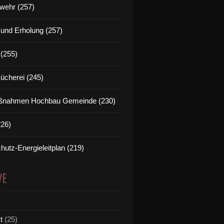
wehr (257)
t und Erholung (257)
(255)
Bücherei (245)
nahmen Hochbau Gemeinde (230)
226)
hutz-Energieleitplan (219)
VE
t
(25)