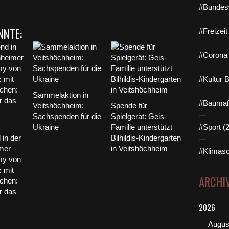
#Bundes
NNTE:
#Freizei
#Corona 
#Kultur 
Sammelaktion in
#Baumaß
Veitshöchheim:
Spende für
Sachspenden für die
Spielgerät: Geis-
Ukraine
Familie unterstützt
#Sport (
in der
Bilhildis-Kindergarten
mer
in Veitshöchheim
#Klimasc
my von
 mit
ARCHI
öchen:
r das
2026
Augus