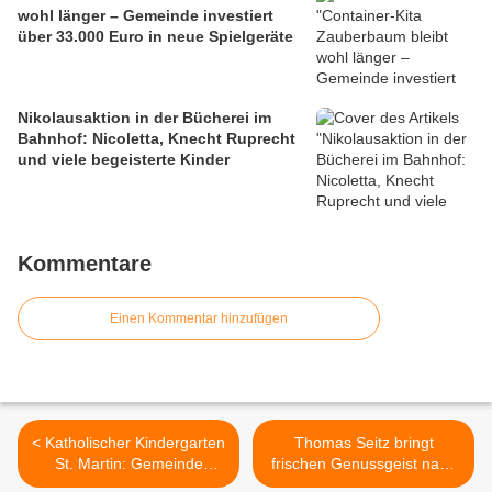
wohl länger – Gemeinde investiert
über 33.000 Euro in neue Spielgeräte
Nikolausaktion in der Bücherei im
Bahnhof: Nicoletta, Knecht Ruprecht
und viele begeisterte Kinder
Kommentare
Einen Kommentar hinzufügen
< Katholischer Kindergarten
Thomas Seitz bringt
St. Martin: Gemeinde
frischen Genussgeist nach
beteiligt sich an Mehrkosten
Veitshöchheim >