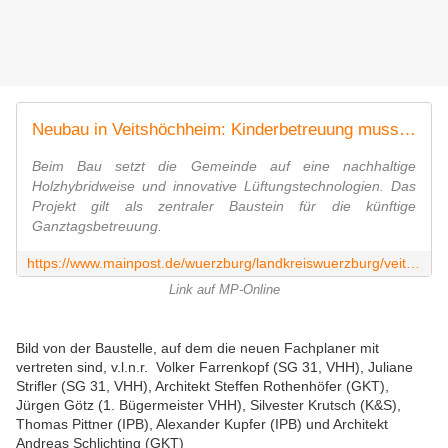
Neubau in Veitshöchheim: Kinderbetreuung muss länger auf modernes Haus warten
Beim Bau setzt die Gemeinde auf eine nachhaltige
Holzhybridweise und innovative Lüftungstechnologien. Das
Projekt gilt als zentraler Baustein für die künftige
Ganztagsbetreuung.
https://www.mainpost.de/wuerzburg/landkreiswuerzburg/veitshoechheim-neubau-in-veitshoechheim-kinderbetreuung-muss-laenger-auf-modernes-haus-warten-114274782
Link auf MP-Online
Bild von der Baustelle, auf dem die neuen Fachplaner mit
vertreten sind, v.l.n.r. Volker Farrenkopf (SG 31, VHH), Juliane
Strifler (SG 31, VHH), Architekt Steffen Rothenhöfer (GKT),
Jürgen Götz (1. Bügermeister VHH), Silvester Krutsch (K&S),
Thomas Pittner (IPB), Alexander Kupfer (IPB) und Architekt
Andreas Schlichting (GKT)