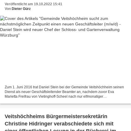
Chef der Schloss- und Gartenverwaltung
Veröffentlicht am 19.10.2022 15:41
Würzburg
Von
Dieter Gürz
Zum 1. Juni 2016 trat Daniel Stein bei der Gemeinde Veitshöchheim seinen
Dienst als neuer Geschäftsleitender Beamter an, nachdem zuvor Eva
Marietta Freifrau von Vietinghoff-Scheel nach nur elfmonatiger
Beschäftigung als Geschäftsleiterin die Gemeinde...
Veitshöchheims Bürgermeistersekretärin
Christine Hidringer verabschiedete sich mit
einer öffentlichen Lesung in der Bücherei im