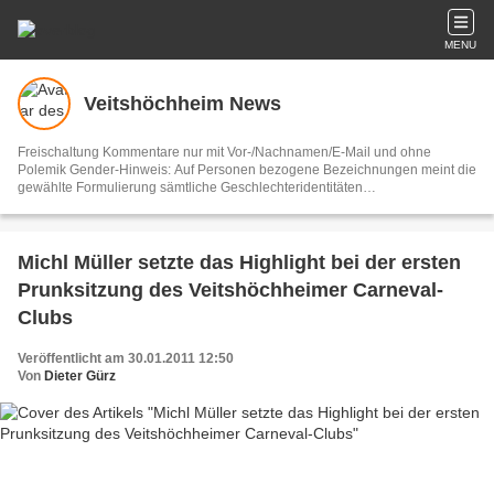
MENU
Veitshöchheim News
Freischaltung Kommentare nur mit Vor-/Nachnamen/E-Mail und ohne
Polemik Gender-Hinweis: Auf Personen bezogene Bezeichnungen meint die
gewählte Formulierung sämtliche Geschlechteridentitäten
Vertretungsberechtigter und V.i.S.d.P. Dieter Gürz Die Einhaltung der DS-
GVO ist ausschließlich Sache der Overblog-Hosting-Plattform. Ihre E-Mail-
Adresse wird nur zur Zusendung des Newsletters genutzt.
Michl Müller setzte das Highlight bei der ersten
Prunksitzung des Veitshöchheimer Carneval-
Clubs
Veröffentlicht am 30.01.2011 12:50
Von
Dieter Gürz