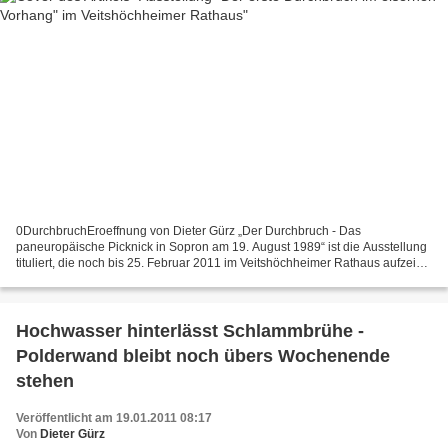
0DurchbruchEroeffnung von Dieter Gürz „Der Durchbruch - Das
paneuropäische Picknick in Sopron am 19. August 1989“ ist die Ausstellung
tituliert, die noch bis 25. Februar 2011 im Veitshöchheimer Rathaus aufzeigt,
wie es kam, dass die scheinbar unüberwindliche...
Hochwasser hinterlässt Schlammbrühe -
Polderwand bleibt noch übers Wochenende
stehen
Veröffentlicht am 19.01.2011 08:17
Von
Dieter Gürz