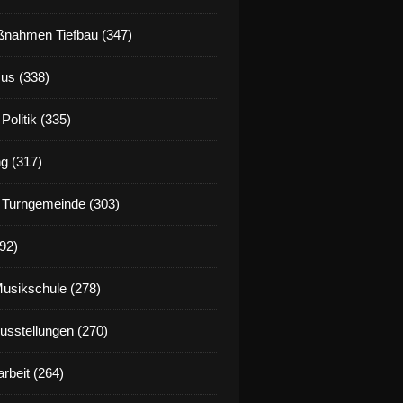
nahmen Tiefbau (347)
us (338)
Politik (335)
g (317)
 Turngemeinde (303)
92)
Musikschule (278)
Ausstellungen (270)
rbeit (264)