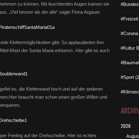
ag nehmen zu können. Mit leuchtenden Augen kamen sie
#Bundes
. „Viel besser als der alte“ sagte Fiona Argauer.
#Freizei
#Corona 
viele Klettermöglichkeiten gibt. So applaudierten ihm
#Kultur 
n Mittel-Mast der Santa Maria erklomm. Hier gibt es auch
#Baumaß
#Sport (
gefiel es, die Kletterwand hoch und auf der anderen
#Klimasc
nnen.Hier braucht man schon einen großen Willen und
berqueren.
ARCHI
2026
er Feeling auf der Drehscheibe. Hier ist echtes
Augus