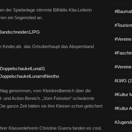
en der Spielanlage stimmte Bilhildis-Kita-Leiterin
#Baumaß
inen ein Segenslied an.
#Tourism
#Vereine 
le Kinder,als das Ortsoberhaupt das Absperrband
#Faschin
#Vereine
#LWG (2
chlag genommen, vom Kleinkindbereich über die
#Kultur 
l- und Action-Bereich. „Vom Feinsten“ schwärmte
 Die ganze Zeit hätten sie ihre Kleinen schon gelöchert:
#Kultur 
#Jugenda
 ihrer Klassenlehrerin Christine Guerra fanden es cool,