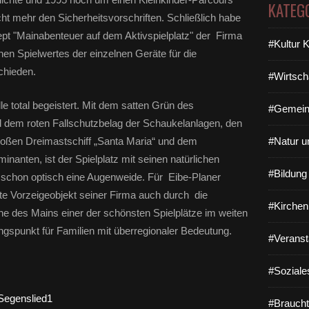
KATEG
cht mehr den Sicherheitsvorschriften. Schließlich habe
t "Mainabenteuer auf dem Aktivspielplatz" der Firma
#Kultur 
hen Spielwertes der einzelnen Geräte für die
chieden.
#Wirtsch
e total begeistert. Mit dem satten Grün des
#Gemein
 dem roten Fallschutzbelag der Schaukelanlagen, den
roßen Dreimastschiff „Santa Maria“ und dem
#Natur u
nten, ist der Spielplatz mit seinen natürlichen
#Bildun
chon optisch eine Augenweide. Für Eibe-Planer
te Vorzeigeobjekt seiner Firma auch durch die
#Kirchen
e des Mains einer der schönsten Spielplätze im weiten
ngspunkt für Familien mit überregionaler Bedeutung.
#Veranst
#Soziale
#Braucht