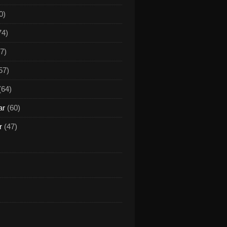
0)
74)
7)
57)
(64)
ar
(60)
r
(47)