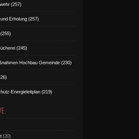
wehr (257)
t und Erholung (257)
(255)
Bücherei (245)
nahmen Hochbau Gemeinde (230)
226)
hutz-Energieleitplan (219)
VE
t
(20)