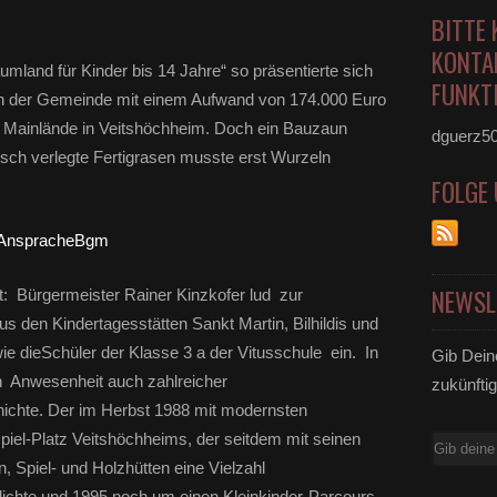
BITTE 
KONTA
umland für Kinder bis 14 Jahre“ so präsentierte sich
FUNKTI
von der Gemeinde mit einem Aufwand von 174.000 Euro
er Mainlände in Veitshöchheim. Doch ein Bauzaun
dguerz5
risch verlegte Fertigrasen musste erst Wurzeln
FOLGE
NEWSL
: Bürgermeister Rainer Kinzkofer lud zur
s den Kindertagesstätten Sankt Martin, Bilhildis und
 dieSchüler der Klasse 3 a der Vitusschule ein. In
Gib Dein
in Anwesenheit auch zahlreicher
zukünftig
hichte. Der im Herbst 1988 mit modernsten
piel-Platz Veitshöchheims, der seitdem mit seinen
E-
, Spiel- und Holzhütten eine Vielzahl
Mail
glichte und 1995 noch um einen Kleinkinder-Parcours