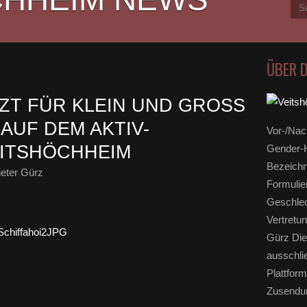
ÜBER 
ZT FÜR KLEIN UND GROSS M
UF DEM AKTIV-S
Vor-/Nac
EITSHÖCHHEIM
Gender-H
Bezeichn
eter Gürz
Formulie
Geschlec
Vertretun
Gürz Die
ausschli
Plattform
Zusendun