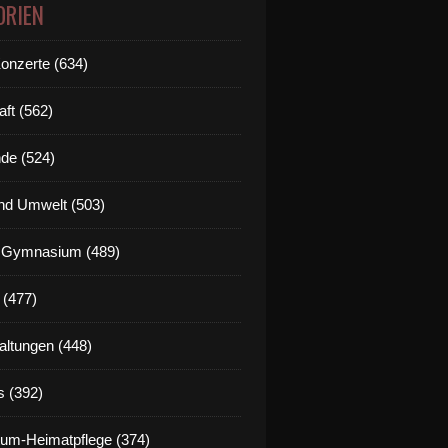
ORIEN
Konzerte (634)
aft (562)
de (524)
nd Umwelt (503)
g Gymnasium (489)
 (477)
altungen (448)
s (392)
um-Heimatpflege (374)