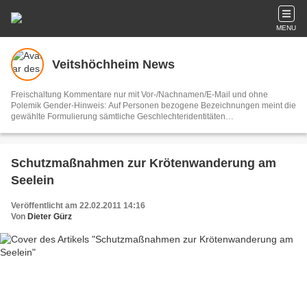
MENU
Veitshöchheim News
Freischaltung Kommentare nur mit Vor-/Nachnamen/E-Mail und ohne
Polemik Gender-Hinweis: Auf Personen bezogene Bezeichnungen meint die
gewählte Formulierung sämtliche Geschlechteridentitäten
Vertretungsberechtigter und V.i.S.d.P. Dieter Gürz Die Einhaltung der DS-
GVO ist ausschließlich Sache der Overblog-Hosting-Plattform. Ihre E-Mail-
Adresse wird nur zur Zusendung des Newsletters genutzt.
Schutzmaßnahmen zur Krötenwanderung am
Seelein
Veröffentlicht am 22.02.2011 14:16
Von
Dieter Gürz