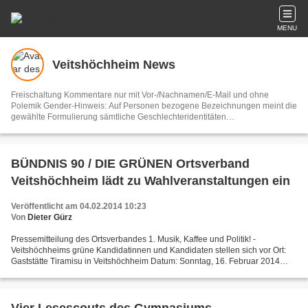
MENU
Veitshöchheim News
Freischaltung Kommentare nur mit Vor-/Nachnamen/E-Mail und ohne
Polemik Gender-Hinweis: Auf Personen bezogene Bezeichnungen meint die
gewählte Formulierung sämtliche Geschlechteridentitäten
Vertretungsberechtigter und V.i.S.d.P. Dieter Gürz Die Einhaltung der DS-
GVO ist ausschließlich Sache der Overblog-Hosting-Plattform. Ihre E-Mail-
Adresse wird nur zur Zusendung des Newsletters genutzt.
BÜNDNIS 90 / DIE GRÜNEN Ortsverband
Veitshöchheim lädt zu Wahlveranstaltungen ein
Veröffentlicht am 04.02.2014 10:23
Von
Dieter Gürz
Pressemitteilung des Ortsverbandes 1. Musik, Kaffee und Politik! -
Veitshöchheims grüne Kandidatinnen und Kandidaten stellen sich vor Ort:
Gaststätte Tiramisu in Veitshöchheim Datum: Sonntag, 16. Februar 2014
Zeit: ab 14.00 Uhr Mit dabei ist Landratskandidatin...