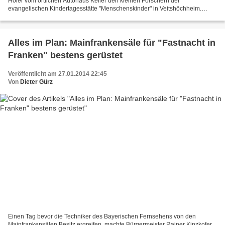
Hoier vom örtlichen Autohaus Keller den kleinen Forschern der
evangelischen Kindertagesstätte "Menschenskinder" in Veitshöchheim.
Darüber freuen sich mit ihnen im Bild die Leiterin Sabine...
Alles im Plan: Mainfrankensäle für "Fastnacht in
Franken" bestens gerüstet
Veröffentlicht am 27.01.2014 22:45
Von
Dieter Gürz
Einen Tag bevor die Techniker des Bayerischen Fernsehens von den
Mainfrankensälen Besitz ergreifen, machte Bürgermeister Rainer Kinzkofer