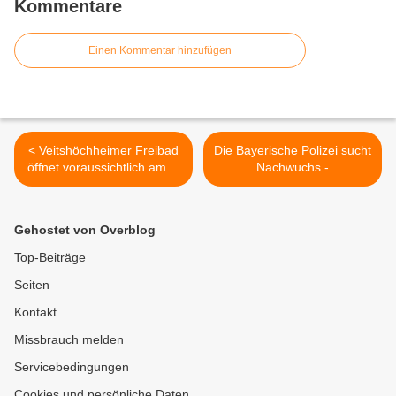
Kommentare
Einen Kommentar hinzufügen
< Veitshöchheimer Freibad
Die Bayerische Polizei sucht
öffnet voraussichtlich am 1.
Nachwuchs -
Mai - Kartenvorverkauf am
Bewerbungsfrist 30. April
28./29. April 2014
2014 >
Gehostet von Overblog
Top-Beiträge
Seiten
Kontakt
Missbrauch melden
Servicebedingungen
Cookies und persönliche Daten