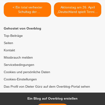
< Ein total verhexter
Aktionstag am 26. April
Schultag der
„Deutschland spielt Tennis!“
Veitshöchheimer
– Die TG Veitshöchheim
Zweitklässler mit
spielt mit >
Kinderbuchautorin Meike
Gehostet von Overblog
Haas
Top-Beiträge
Seiten
Kontakt
Missbrauch melden
Servicebedingungen
Cookies und persönliche Daten
Cookies-Einstellungen
Das Profil von Dieter Gürz auf dem Overblog-Portal sehen
Ein Blog auf Overblog erstellen