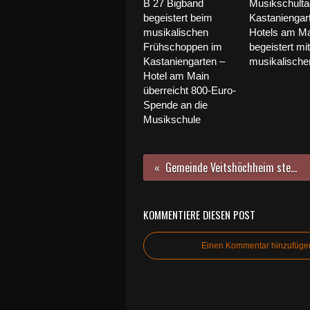
B 27 Bigband
Musikschulta
begeistert beim
Kastaniengar
musikalischen
Hotels am Ma
Frühschoppen im
begeistert mit
Kastaniengarten –
musikalischer 
Hotel am Main
überreicht 800-Euro-
Spende an die
Musikschule
Gemeinde Veitshöchheim stellt Auszubildende/n zum 1. September ein
KOMMENTIERE DIESEN POST
Einen Kommentar hinzufüge