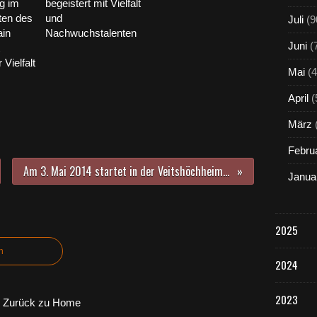
g im
begeistert mit Vielfalt
ten des
und
Juli
(9
in
Nachwuchstalenten
Juni
(
Vielfalt
Mai
(4
April
(
März
Febru
Am 3. Mai 2014 startet in der Veitshöchheimer Eichendorffschule das erste Repair-Café in Unterfranken
Janua
2025
n
2024
2023
Zurück zu Home