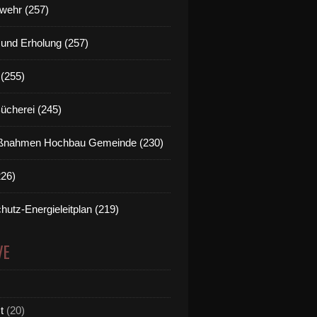
wehr (257)
t und Erholung (257)
(255)
Bücherei (245)
nahmen Hochbau Gemeinde (230)
226)
hutz-Energieleitplan (219)
VE
t
(20)