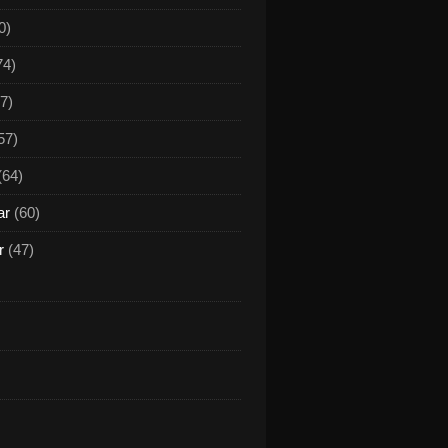
0)
74)
7)
57)
(64)
ar
(60)
r
(47)