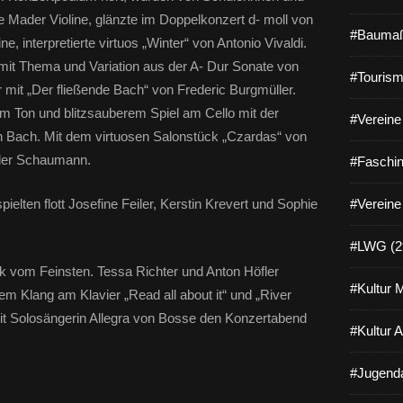
 Mader Violine, glänzte im Doppelkonzert d- moll von
#Baumaß
ne, interpretierte virtuos „Winter“ von Antonio Vivaldi.
mit Thema und Variation aus der A- Dur Sonate von
#Tourism
 mit „Der fließende Bach“ von Frederic Burgmüller.
m Ton und blitzsauberem Spiel am Cello mit der
#Vereine 
n Bach. Mit dem virtuosen Salonstück „Czardas“ von
ander Schaumann.
#Faschin
pielten flott Josefine Feiler, Kerstin Krevert und Sophie
#Vereine
#LWG (2
k vom Feinsten. Tessa Richter und Anton Höfler
#Kultur 
m Klang am Klavier „Read all about it“ und „River
mit Solosängerin Allegra von Bosse den Konzertabend
#Kultur 
#Jugenda