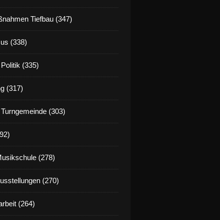
nahmen Tiefbau (347)
us (338)
Politik (335)
g (317)
 Turngemeinde (303)
92)
Musikschule (278)
Ausstellungen (270)
rbeit (264)