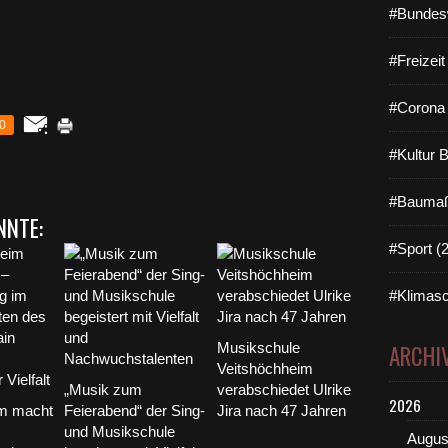
#Bundes
#Freizei
#Corona 
0
#Kultur 
#Baumaß
NNTE:
#Sport (
#Klimasc
Musikschule
ARCHI
Veitshöchheim
„Musik zum
verabschiedet Ulrike
2026
im macht
Feierabend“ der Sing-
Jira nach 47 Jahren
und Musikschule
Augus