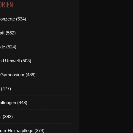
ORIEN
Konzerte (634)
aft (562)
de (524)
nd Umwelt (503)
g Gymnasium (489)
 (477)
altungen (448)
s (392)
um-Heimatpflege (374)