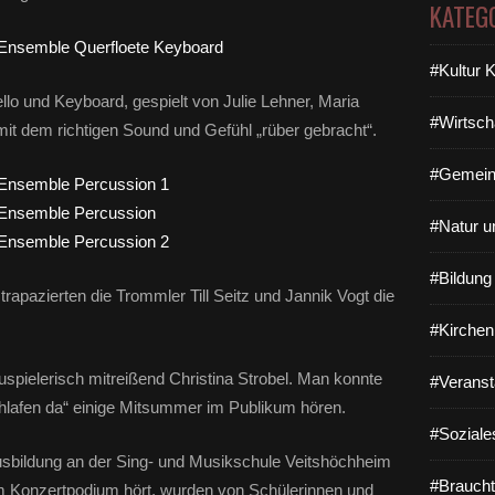
KATEG
#Kultur 
llo und Keyboard, gespielt von Julie Lehner, Maria
#Wirtsch
t dem richtigen Sound und Gefühl „rüber gebracht“.
#Gemein
#Natur u
#Bildun
rapazierten die Trommler Till Seitz und Jannik Vogt die
#Kirchen
uspielerisch mitreißend Christina Strobel. Man konnte
#Veranst
Schlafen da“ einige Mitsummer im Publikum hören.
#Soziale
usbildung an der Sing- und Musikschule Veitshöchheim
#Braucht
em Konzertpodium hört, wurden von Schülerinnen und