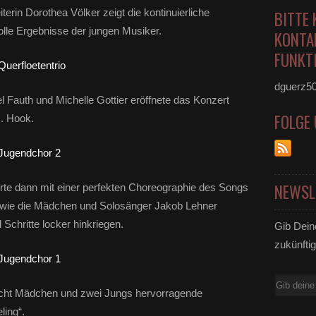
erin Dorothea Völker zeigt die kontinuierliche
BITTE 
olle Ergebnisse der jungen Musiker.
KONTA
FUNKTI
dguerz5
l Fauth und Michelle Gottier eröffnete das Konzert
FOLGE
J. Hook.
NEWSL
te dann mit einer perfekten Choreographie des Songs
, wie die Mädchen und Solosänger Jakob Lehner
chritte locker hinkriegen.
Gib Dein
zukünftig
E-
e acht Mädchen und zwei Jungs hervorragende
Mail
ling“.