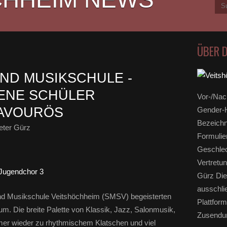
ÜBER 
UND MUSIKSCHULE -
ENE SCHÜLER
Vor-/Nac
RAVOURÖS
Gender-H
Bezeichn
eter Gürz
Formulie
Geschlec
Vertretun
Gürz Die
ausschli
 und Musikschule Veitshöchheim (SMSV) begeisterten
Plattform
m. Die breite Palette von Klassik, Jazz, Salonmusik,
Zusendun
er wieder zu rhythmischem Klatschen und viel