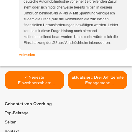
deutsche Automobilindustrie vor einer tiefgreifenden Zäsur
steht oder sich möglicherweise bereits mitten in diesem
Umbruch befindet.<br /> <br /> Mit Spannung verfolge ich
zudem die Frage, wie die Kommunen die zukünftigen
finanziellen Herausforderungen bewältigen werden. Leider
konnte mir diese Frage bislang noch niemand
zufriedenstellend beantworten. Umso mehr würde mich die
Einschätzung der JU aus Veitshöchheim interessieren.
Antworten
< Neueste
aktualisiert: Drei Jahrzehnte
Einwohnerzahlen:
Engagement:
Veitshöchheim kratzt wieder
Veitshöchheimer Grüne
an der 10.000er-Marke
laden am 27.2. zum
Jubiläum ein >
Gehostet von Overblog
Top-Beiträge
Seiten
Kontakt