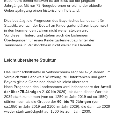
Besonders bemerkenswert ist der Blick auf die jüngsten
Jahrgänge: Mit nur 73 Neugeborenen erreichte der aktuelle
Geburtsjahrgang einen historischen Tiefstand.
Dies bestätigt die Prognosen des
Bayerisches Landesamt für
Statistik
, wonach der Bedarf an Kindergartenplätzen bayernweit
in den kommenden Jahren nicht weiter steigen wird.
Vor diesem Hintergrund stehen auch die bisherigen
Überlegungen für einen Kindergartenneubau hinter der
Tennishalle in Veitshöchheim nicht weiter zur Debatte.
Leicht überalterte Struktur
Das Durchschnittsalter in Veitshöchheim liegt bei 47,2 Jahren. Im
Vergleich zum Landkreis Würzburg, zu Unterfranken und ganz
Bayern gilt die Gemeinde damit als leicht überaltert.
Nach Prognosen des Landesamtes wird insbesondere der
Anteil
der über 75-Jährigen
2100 bis 2029), bis dann dieser Wert bis
2039 stark zunehmen (von ca. 1250 im Jahr 2019 auf ca.1550) –
stärker noch als die Gruppe der
60- bis 75-Jährigen
(von
ca.1850 im Jahr 2019 auf 2100 im Jahr 2029), die dann ab 2029
wieder stark zurückgeht auf 1800 bis zum Jahr 2039.