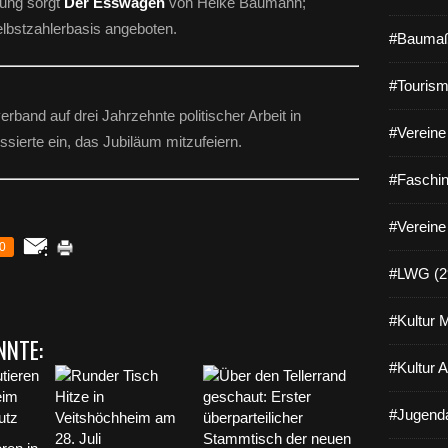
tung sorgt
Der Esswagen
von Heike Baumann;
lbstzahlerbasis angeboten.
#Baumaß
#Tourism
erband auf drei Jahrzehnte politischer Arbeit in
#Vereine 
ssierte ein, das Jubiläum mitzufeiern.
#Faschin
#Vereine
0
#LWG (2
#Kultur 
NNTE:
#Kultur 
#Jugenda