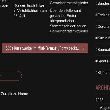
ren in
#Bundes
m über
Runder Tisch Hitze
in Veitshöchheim am
Über den Tellerrand
#Freizei
28. Juli
geschaut: Erster
überparteilicher
Stammtisch der neuen
#Corona 
Gemeinderatsmitglieder
#Kultur 
Süße Kunstwerke im Mini-Format: „Romy backt“ mit der Veitshöchheimer Konditormeisterin Theresa Götz 🎂✨
#Baumaß
#Sport (
#Klimasc
n
ARCHI
Zurück zu Home
2026
Augus