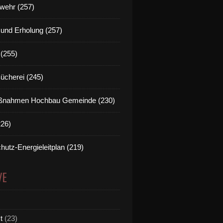
wehr (257)
t und Erholung (257)
(255)
Bücherei (245)
nahmen Hochbau Gemeinde (230)
226)
hutz-Energieleitplan (219)
VE
t
(23)