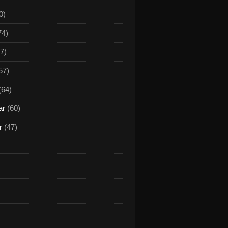
0)
74)
7)
57)
(64)
ar
(60)
r
(47)