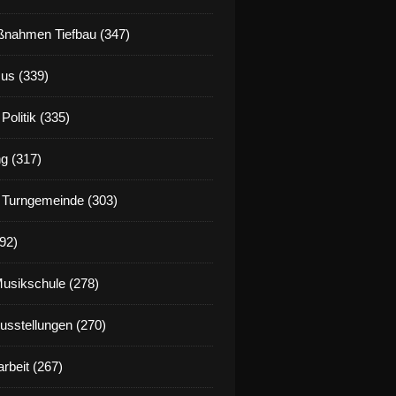
nahmen Tiefbau (347)
us (339)
Politik (335)
g (317)
 Turngemeinde (303)
92)
Musikschule (278)
Ausstellungen (270)
rbeit (267)