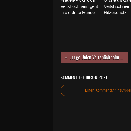
Frauen-Picknick in
Grüne diskutie
Veitshöchheim geht
Veitshöchhei
in die dritte Runde
Hitzeschutz
Junge Union Veitshöchheim beim Starkbieranstich mit Markus Söder
KOMMENTIERE DIESEN POST
Einen Kommentar hinzufüge