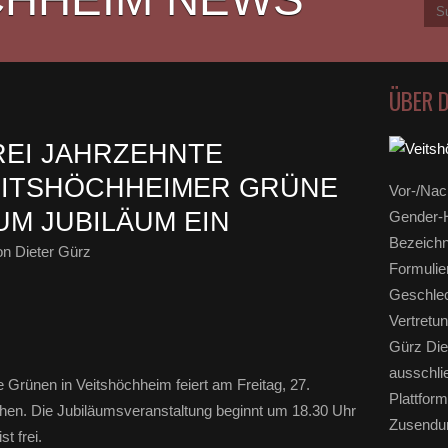
ÜBER 
REI JAHRZEHNTE
EITSHÖCHHEIMER GRÜNE
Vor-/Nac
ZUM JUBILÄUM EIN
Gender-H
Bezeichn
n Dieter Gürz
Formulie
Geschlec
Vertretun
Gürz Die
ausschli
Grünen in Veitshöchheim feiert am Freitag, 27.
Plattform
ehen. Die Jubiläumsveranstaltung beginnt um 18.30 Uhr
Zusendun
t frei.