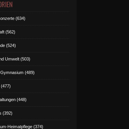
ORIEN
Konzerte (634)
aft (562)
de (524)
nd Umwelt (503)
g Gymnasium (489)
 (477)
altungen (448)
s (392)
um-Heimatpflege (374)