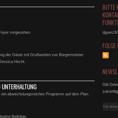
BITTE 
KONTA
FUNKTI
 Foyer vorgesehen.
dguerz5
FOLGE
üßung der Gäste mit Grußworten von Bürgermeister
 Jessica Hecht.
NEWSL
Gib Dein
D UNTERHALTUNG
zukünftig
ht ein abwechslungsreiches Programm auf dem Plan.
E-
Mail
ltsame Beiträge.