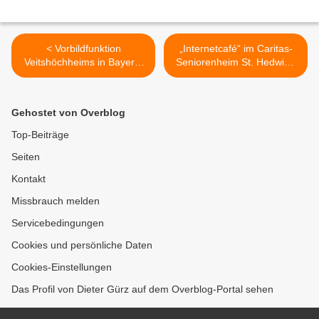
< Vorbildfunktion
„Internetcafé“ im Caritas-
Veitshöchheims in Bayern:
Seniorenheim St. Hedwig -
Gemeinde erfüllt
Smartphone-Beratung
Ganztagsanspruch mit
direkt vor Ort >
Weitblick
Gehostet von Overblog
Top-Beiträge
Seiten
Kontakt
Missbrauch melden
Servicebedingungen
Cookies und persönliche Daten
Cookies-Einstellungen
Das Profil von Dieter Gürz auf dem Overblog-Portal sehen