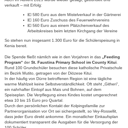
verkauft – mit Erfolg:
💶 580 Euro aus dem Mistelverkauf in der Gärtnerei
💶 160 Euro Zuschuss des Feuerwehrvereins
💶 560 Euro aus einem Plätzchenverkauf des
Arbeitskreises beim letzten Kirchgang der Vereine
So stehen nun insgesamt 1.300 Euro für die Schülerspeisung in
Kenia bereit.
Die Spende fließt nämlich wie in den Vorjahren in das
„Feeding
Program“
der
St. Faustina Primary School im County Kitui
.
Rund 100 Grundschüler besuchen diese katholische Privatschule
im Bezirk Mutito, getragen von der Diözese Kitui.
In der häufig von Dürre betroffenen Region ist eine tägliche
warme Mahlzeit keine Selbstverständlichkeit. Oft steht „Githeri“,
ein nahrhafter Eintopf aus Mais und Bohnen, auf dem
Speiseplan. Die Verpflegung eines Kindes kostet umgerechnet
etwa 10 bis 15 Euro pro Quartal.
Durch den persönlichen Kontakt der Kolpingsfamilie zur
Partnerorganisation vor Ort sei sichergestellt, so Vey-Rossellit,
dass jeder Euro direkt ankomme. Ein monatlicher Einkaufsplan
dokumentiert transparent die Ausgaben für die Versorgung der
100 Schüler.