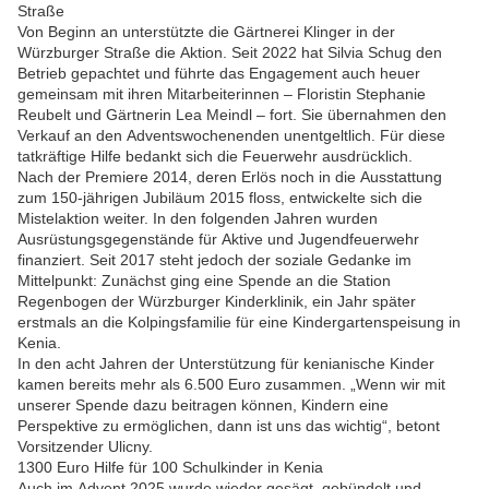
Straße
Von Beginn an unterstützte die Gärtnerei Klinger in der
Würzburger Straße die Aktion. Seit 2022 hat Silvia Schug den
Betrieb gepachtet und führte das Engagement auch heuer
gemeinsam mit ihren Mitarbeiterinnen – Floristin Stephanie
Reubelt und Gärtnerin Lea Meindl – fort. Sie übernahmen den
Verkauf an den Adventswochenenden unentgeltlich. Für diese
tatkräftige Hilfe bedankt sich die Feuerwehr ausdrücklich.
Nach der Premiere 2014, deren Erlös noch in die Ausstattung
zum 150-jährigen Jubiläum 2015 floss, entwickelte sich die
Mistelaktion weiter. In den folgenden Jahren wurden
Ausrüstungsgegenstände für Aktive und Jugendfeuerwehr
finanziert. Seit 2017 steht jedoch der soziale Gedanke im
Mittelpunkt: Zunächst ging eine Spende an die Station
Regenbogen der Würzburger Kinderklinik, ein Jahr später
erstmals an die Kolpingsfamilie für eine Kindergartenspeisung in
Kenia.
In den acht Jahren der Unterstützung für kenianische Kinder
kamen bereits mehr als 6.500 Euro zusammen. „Wenn wir mit
unserer Spende dazu beitragen können, Kindern eine
Perspektive zu ermöglichen, dann ist uns das wichtig“, betont
Vorsitzender Ulicny.
1300 Euro Hilfe für 100 Schulkinder in Kenia
Auch im Advent 2025 wurde wieder gesägt, gebündelt und