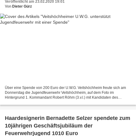
Veröffentlicht am 23.02.2020 19:01
Von
Dieter Gürz
Über eine Spende von 200 Euro der U.W.G. Veitshöchheim freute sich am
Donnerstag die Jugendfeuerwehr Veitshöchheim, auf dem Foto im
Hintergrund 1. Kommandant Robert Röhm (3.v.l.) mit Kandidaten des
Ortsvereins bei den Kommunalwahlen am 15. März 2020. Die...
Haardesignerin Bernadette Selzer spendete zum
10jährigen Geschäftsjubiläum der
Feuerwehrjugend 1010 Euro