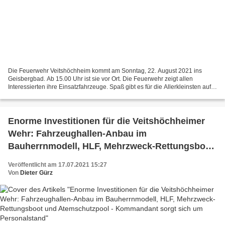
Die Feuerwehr Veitshöchheim kommt am Sonntag, 22. August 2021 ins
Geisbergbad. Ab 15.00 Uhr ist sie vor Ort. Die Feuerwehr zeigt allen
Interessierten ihre Einsatzfahrzeuge. Spaß gibt es für die Allerkleinsten auf
der Hüpfburg und die schon etwas älteren...
Enorme Investitionen für die Veitshöchheimer
Wehr: Fahrzeughallen-Anbau im
Bauherrnmodell, HLF, Mehrzweck-Rettungsboot
und Atemschutzpool - Kommandant sorgt sich
Veröffentlicht am 17.07.2021 15:27
um Personalstand
Von
Dieter Gürz