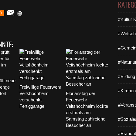
KATEG
0
#Kultur 
#Wirtsch
NNTE:
#Gemein
#Natur u
#Bildun
üft neue
 enge
Freiwillige Feuerwehr
#Kirchen
tort
Veitshöchheim
Florianstag der
verschenkt
Feuerwehr
#Veranst
Fertiggarage
Veitshöchheim lockte
erstmals am
Samstag zahlreiche
#Soziale
Besucher an
#Braucht