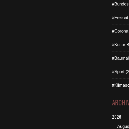
#Bundes
#Freizei
#Corona 
#Kultur 
#Baumaß
#Sport (
#Klimasc
ARCHI
2026
Augus