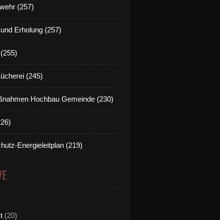
wehr (257)
t und Erholung (257)
(255)
Bücherei (245)
nahmen Hochbau Gemeinde (230)
226)
hutz-Energieleitplan (219)
VE
t
(20)