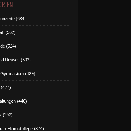
ORIEN
Konzerte (634)
aft (562)
de (524)
nd Umwelt (503)
g Gymnasium (489)
 (477)
altungen (448)
s (392)
um-Heimatpflege (374)