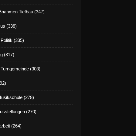
nahmen Tiefbau (347)
us (338)
Politik (335)
g (317)
 Turngemeinde (303)
92)
Musikschule (278)
Ausstellungen (270)
rbeit (264)