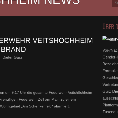
ÜBER 
UERWEHR VEITSHÖCHHEIM
RBRAND
Vor-/Nac
Gender-H
 Dieter Gürz
Bezeichn
Formulie
Geschlec
Vertretun
Gürz Die
en um 9:17 Uhr die gesamte Feuerwehr Veitshöchheim
ausschli
reiwilligen Feuerwehr Zell am Main zu einem
Plattform
Wohngebiet „Am Schenkenfeld“ alarmiert.
Zusendun