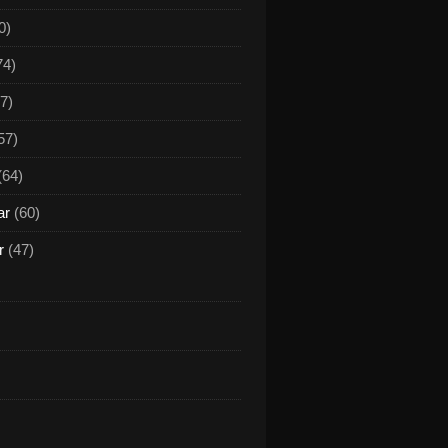
0)
74)
7)
57)
(64)
ar
(60)
r
(47)