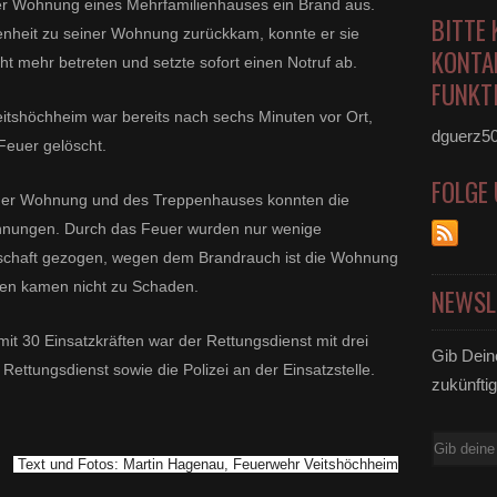
ner Wohnung eines Mehrfamilienhauses ein Brand aus.
BITTE 
nheit zu seiner Wohnung zurückkam, konnte er sie
KONTA
t mehr betreten und setzte sofort einen Notruf ab.
FUNKTI
itshöchheim war bereits nach sechs Minuten vor Ort,
dguerz5
Feuer gelöscht.
FOLGE
 der Wohnung und des Treppenhauses konnten die
hnungen. Durch das Feuer wurden nur wenige
nschaft gezogen, wegen dem Brandrauch ist die Wohnung
en kamen nicht zu Schaden.
NEWSL
it 30 Einsatzkräften war der Rettungsdienst mit drei
Gib Dein
ettungsdienst sowie die Polizei an der Einsatzstelle.
zukünftig
E-
Text und Fotos: Martin Hagenau, Feuerwehr Veitshöchheim
Mail