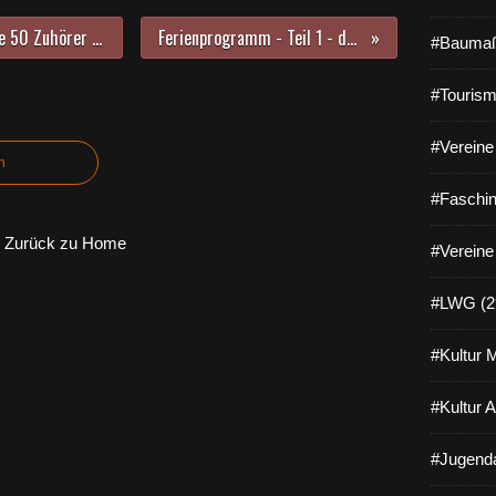
Kölner Quintett TOVTE verzauberte 50 Zuhörer beim 4. Veitshöchheimer Sommerkonzert mit Klezmer- und Tangoklängen
Ferienprogramm - Teil 1 - der U.W.G mit dem Mountainbike am 22.08.2020
#Baumaß
#Tourism
#Vereine 
n
#Faschin
Zurück zu Home
#Vereine
#LWG (2
#Kultur 
#Kultur 
#Jugenda