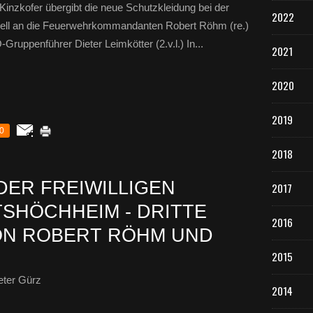
inzkofer übergibt die neue Schutzkleidung bei der
2022
iell an die Feuerwehrkommandanten Robert Röhm (re.)
Gruppenführer Dieter Leimkötter (2.v.l.) In...
2021
2020
2019
0
2018
DER FREIWILLIGEN
2017
SHÖCHHEIM - DRITTE
2016
ON ROBERT RÖHM UND
2015
eter Gürz
2014