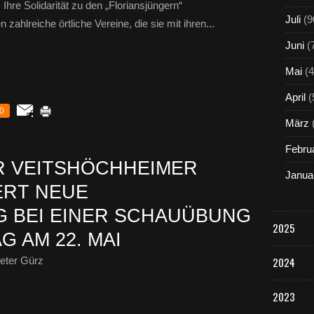
Ihre Solidarität zu den „Floriansjüngern“
Juli
(9
ahlreiche örtliche Vereine, die sie mit ihren...
Juni
(
Mai
(4
April
(
0
März
Febru
R VEITSHÖCHHEIMER
Janua
ERT NEUE
 BEI EINER SCHAUÜBUNG
2025
G AM 22. MAI
eter Gürz
2024
2023