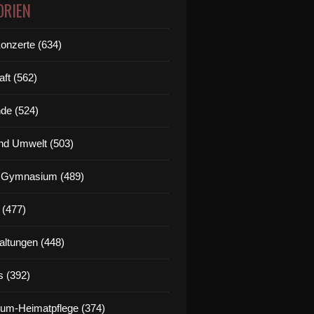
ORIEN
Konzerte (634)
aft (562)
de (524)
nd Umwelt (503)
g Gymnasium (489)
 (477)
altungen (448)
s (392)
um-Heimatpflege (374)