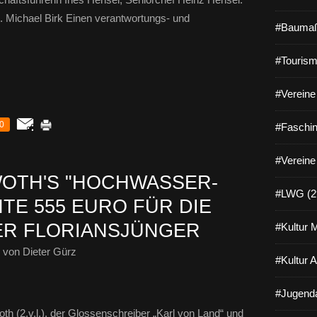
t. Michael Birk Einen verantwortungs- und
#Baumaß
#Tourism
#Vereine 
0
#Faschin
#Vereine
OTH'S "HOCHWASSER-
#LWG (2
TE 555 EURO FÜR DIE
ER FLORIANSJÜNGER
#Kultur 
von Dieter Gürz
#Kultur 
#Jugenda
h (2.v.l.), der Glossenschreiber „Karl von Land“ und