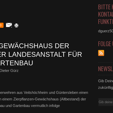
BITTE 
KONTA
FUNKTI
0
dguerz5
FOLGE
 GEWÄCHSHAUS DER
R LANDESANSTALT FÜR
ARTENBAU
NEWSL
Dieter Gürz
Gib Dein
zukünftig
Feuerwehren aus Veitshöchheim und Güntersleben einen
 in einem Zierpflanzen-Gewächshaus (Altbestand) der
E-
au und Gartenbau vermutlich infolge
Mail