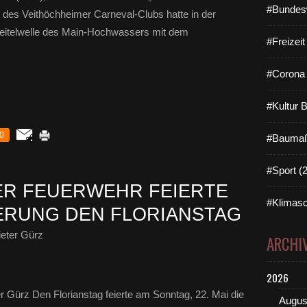
#Bundes
 des Veithöchheimer Carneval-Clubs hatte in der
cheitelwelle des Main-Hochwassers mit dem
#Freizei
#Corona 
#Kultur 
0
#Baumaß
#Sport (
ER FEUERWEHR FEIERTE
#Klimasc
ERUNG DEN FLORIANSTAG
eter Gürz
ARCHI
2026
r Gürz Den Florianstag feierte am Sonntag, 22. Mai die
Augus