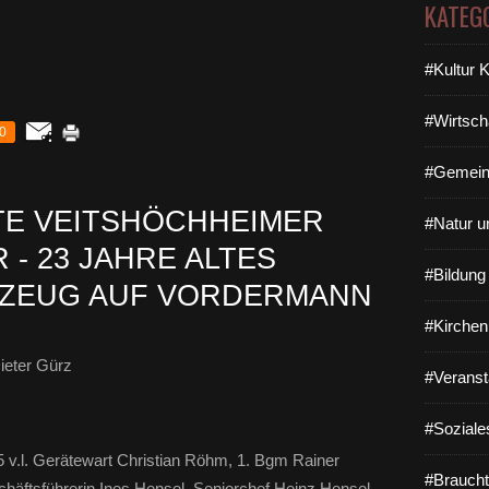
KATEG
#Kultur 
#Wirtsch
0
#Gemein
E VEITSHÖCHHEIMER
#Natur u
- 23 JAHRE ALTES
#Bildun
ZEUG AUF VORDERMANN
#Kirchen
ieter Gürz
#Veranst
#Soziale
5 v.l. Gerätewart Christian Röhm, 1. Bgm Rainer
#Braucht
chäftsführerin Ines Hensel, Seniorchef Heinz Hensel.