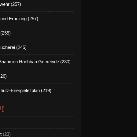
wehr (257)
t und Erholung (257)
(255)
Bücherei (245)
nahmen Hochbau Gemeinde (230)
226)
hutz-Energieleitplan (219)
VE
t
(23)