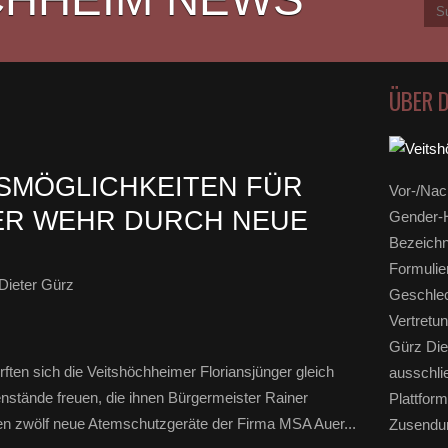
ÜBER 
FSMÖGLICHKEITEN FÜR
Vor-/Nac
ER WEHR DURCH NEUE
Gender-H
Bezeichn
Formulie
Dieter Gürz
Geschlec
Vertretun
Gürz Die
ten sich die Veitshöchheimer Floriansjünger gleich
ausschli
stände freuen, die ihnen Bürgermeister Rainer
Plattform
lösen zwölf neue Atemschutzgeräte der Firma MSA Auer...
Zusendun