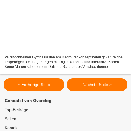
Veitshöchheimer Gymnasiasten am Radroutenkonzept beteiligt Zahlreiche
Fragebögen, Ortsbegehungen mit Digitalkameras und interaktive Karten:
Keine Mühen scheuten ein Dutzend Schüler des Veitshöchheimer
Gymnasiums im Rahmen ihrer Projekttage. Die Aufgabe:...
< Vorherige Seite
Nächste Seite >
Gehostet von Overblog
Top-Beiträge
Seiten
Kontakt