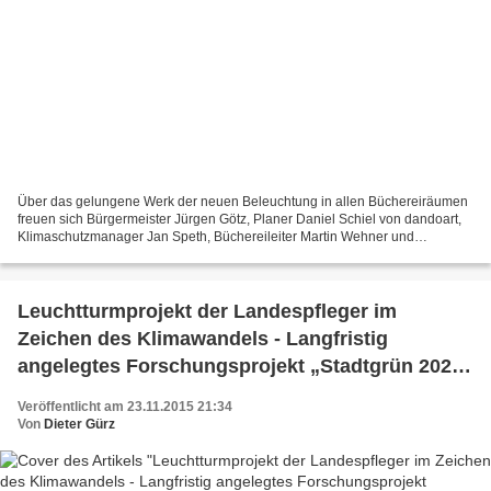
Über das gelungene Werk der neuen Beleuchtung in allen Büchereiräumen
freuen sich Bürgermeister Jürgen Götz, Planer Daniel Schiel von dandoart,
Klimaschutzmanager Jan Speth, Büchereileiter Martin Wehner und
Elektromeister Stefan-Michael Kroll Vor gut...
Leuchtturmprojekt der Landespfleger im
Zeichen des Klimawandels - Langfristig
angelegtes Forschungsprojekt „Stadtgrün 2021"
- LWG Veitshöchheim testet 657 gepflanzte
Veröffentlicht am 23.11.2015 21:34
Stadt-Bäume
Von
Dieter Gürz