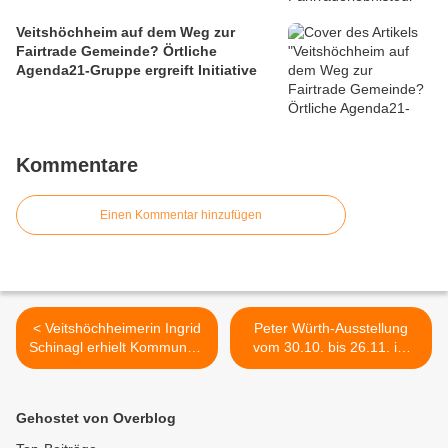
Veitshöchheim auf dem Weg zur
Fairtrade Gemeinde? Örtliche
Agenda21-Gruppe ergreift Initiative
Kommentare
Einen Kommentar hinzufügen
< Veitshöchheimerin Ingrid
Peter Würth-Ausstellung
Schinagl erhielt Kommunale
vom 30.10. bis 26.11. im
Dankurkunde
Veitshöchheimer
Sitzungssaal - Vernissage
am 29.10.2015, 18 Uhr >
Gehostet von Overblog