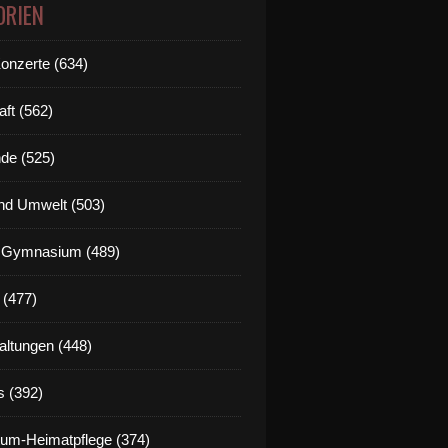
ORIEN
Konzerte (634)
aft (562)
de (525)
nd Umwelt (503)
g Gymnasium (489)
 (477)
altungen (448)
s (392)
um-Heimatpflege (374)