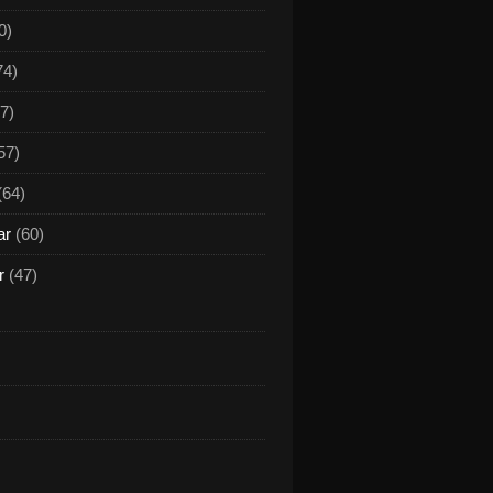
0)
74)
7)
57)
(64)
ar
(60)
r
(47)