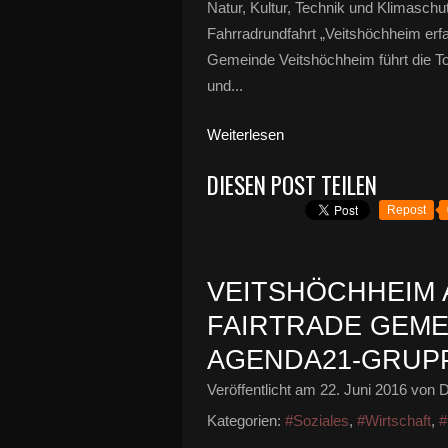
Natur, Kultur, Technik und Klimasch
Fahrradrundfahrt „Veitshöchheim er
Gemeinde Veitshöchheim führt die T
und...
Weiterlesen
DIESEN POST TEILEN
Repost
VEITSHÖCHHEIM 
FAIRTRADE GEME
AGENDA21-GRUPPE
Veröffentlicht am
22. Juni 2016
von D
Kategorien:
#Soziales
,
#Wirtschaft
,
#