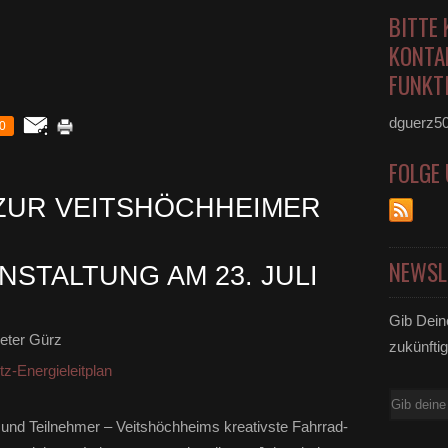
BITTE 
KONTA
FUNKTI
dguerz5
0
FOLGE
ZUR VEITSHÖCHHEIMER
NEWSL
STALTUNG AM 23. JULI
Gib Dein
eter Gürz
zukünftig
z-Energieleitplan
E-
Mail
und Teilnehmer – Veitshöchheims kreativste Fahrrad-