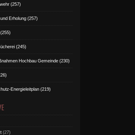
wehr (257)
t und Erholung (257)
(255)
Bücherei (245)
nahmen Hochbau Gemeinde (230)
226)
hutz-Energieleitplan (219)
VE
t
(27)