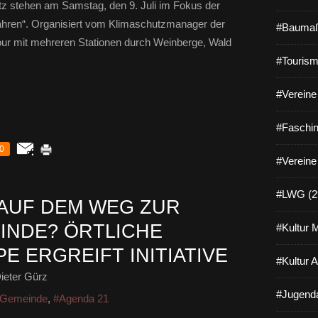
utz stehen am Samstag, den 9. Juli im Fokus der
fahren“. Organisiert vom Klimaschutzmanager der
#Baumaß
our mit mehreren Stationen durch Weinberge, Wald
#Tourism
#Vereine 
#Faschin
0
#Vereine
#LWG (2
AUF DEM WEG ZUR
INDE? ÖRTLICHE
#Kultur 
 ERGREIFT INITIATIVE
#Kultur 
ieter Gürz
#Jugenda
Gemeinde
,
#Agenda 21