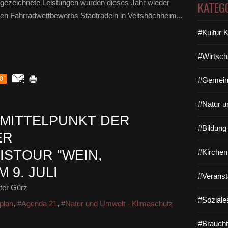
sgezeichnete Leistungen wurden dieses Jahr wieder
KATEG
en Fahrradwettbewerbs Stadtradeln in Veitshöchheim...
#Kultur 
#Wirtsch
0
#Gemein
#Natur u
 MITTELPUNKT DER
#Bildun
ER
STOUR "WEIN,
#Kirchen
 9. JULI
#Veranst
ter Gürz
#Soziale
plan
,
#Agenda 21
,
#Natur und Umwelt - Klimaschutz
#Braucht