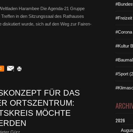
#Bundes
r Weltladen Harambee Die Agenda-21 Gruppe
 Treffen in den Sitzungssaal des Rathauses
#Freizei
e diskutiert wurde, sich auf den Weg zur Fairen-
#Corona 
#Kultur 
#Baumaß
0
#Sport (
#Klimasc
SKONZEPT FÜR DAS
ER ORTSZENTRUM:
ARCHI
TSKREIS MÖCHTE
2026
ERDEN
Augus
ieter Gürz