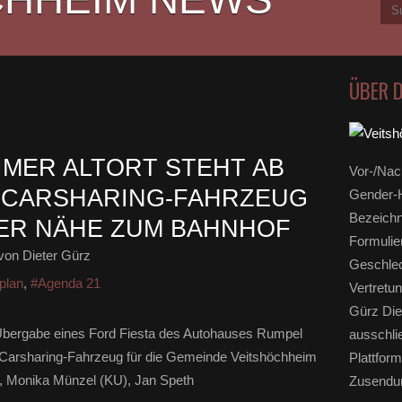
ÜBER 
IMER ALTORT STEHT AB
Vor-/Nac
-CARSHARING-FAHRZEUG
Gender-H
Bezeichn
ER NÄHE ZUM BAHNHOF
Formulie
von Dieter Gürz
Geschlec
plan
,
#Agenda 21
Vertretun
Gürz Die
 Übergabe eines Ford Fiesta des Autohauses Rumpel
ausschli
 Carsharing-Fahrzeug für die Gemeinde Veitshöchheim
Plattform
tz, Monika Münzel (KU), Jan Speth
Zusendun