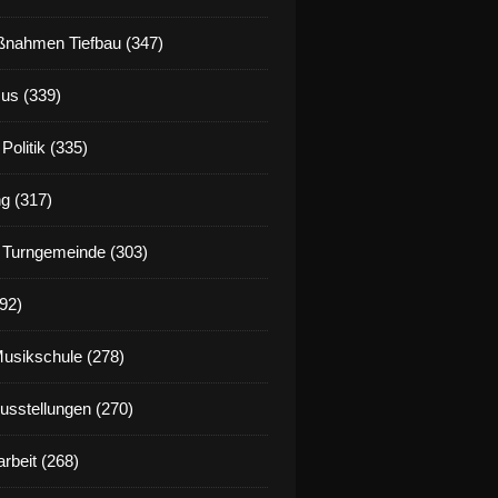
nahmen Tiefbau (347)
us (339)
Politik (335)
g (317)
 Turngemeinde (303)
92)
Musikschule (278)
Ausstellungen (270)
rbeit (268)