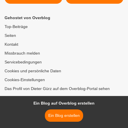
Abschluss des deutsch-
Familiengeschichten aus
polnischen Projektes bei
dem Landkreis Würzburg“
Verleihung des deutsch-
im Veitshöchheimer
Gehostet von Overblog
polnischen Jugendpreises
Sitzungssaal am 25.
durch polnische Firstlady
Februar 2016 >
Top-Beiträge
Seiten
Kontakt
Missbrauch melden
Servicebedingungen
Cookies und persönliche Daten
Cookies-Einstellungen
Das Profil von Dieter Gürz auf dem Overblog-Portal sehen
Ein Blog auf Overblog erstellen
Ein Blog erstellen