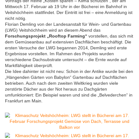
Vortrags der Reihe „Kosten sparen – Klima schützen“, der am
Mittwoch 17. Februar ab 19 Uhr in der Bücherei im Bahnhof in
Veitshöchheim stattfindet. Der Eintritt ist frei – eine Anmeldung ist
nicht nötig.
Florian Demling von der Landesanstalt für Wein- und Gartenbau
(LWG) Veitshöchheim wird an diesem Abend das
Forschungsprojekt „Rooftop Farming“
vorstellen, das sich mit
dem Gemüseanbau auf extensiven Dachflächen beschäftigt. Die
ersten Versuche der LWG begannen 2014, Demling wird erste
Ergebnisse vorstellen. Im Rahmen des Projekts wurden
verschiedene Dachsubstrate untersucht – die Ernte wurde auf
Marktfähigkeit überprüft.
Die Idee dahinter ist nicht neu: Schon in der Antike wurde bei den
„Hängenden Gärten von Babylon“ Gartenbau auf Dachflächen
betrieben. Auch nach dem zweiten Weltkrieg wurden viele
zerstörte Dächer aus der Not heraus zu Dachgärten
umfunktioniert: Ein Beispiel waren und sind die „Belvederchen“ in
Frankfurt am Main.