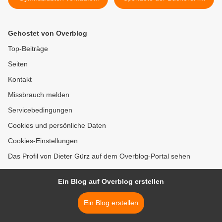
Waffeln am dm-Markt am
Bahnhof französische
5.12. für ihre Schülerfirma
Medien im Wert von 500
Euro - Bereits die 4.
Gehostet von Overblog
Spendenaktion in 20 Jahren
im Gesamtwert von 2.000
Top-Beiträge
Euro >
Seiten
Kontakt
Missbrauch melden
Servicebedingungen
Cookies und persönliche Daten
Cookies-Einstellungen
Das Profil von Dieter Gürz auf dem Overblog-Portal sehen
Ein Blog auf Overblog erstellen
Ein Blog erstellen