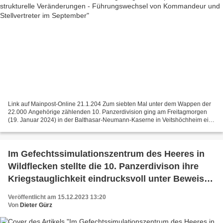
Link auf Mainpost-Online 21.1.204 Zum siebten Mal unter dem Wappen der
22.000 Angehörige zählenden 10. Panzerdivision ging am Freitagmorgen
(19. Januar 2024) in der Balthasar-Neumann-Kaserne in Veitshöchheim ein
Neujahrsempfang der Bundeswehr über die...
Im Gefechtssimulationszentrum des Heeres in
Wildflecken stellte die 10. Panzerdivison ihre
Kriegstauglichkeit eindrucksvoll unter Beweis -
„Schneller Degen 23“ war mit 2200
Veröffentlicht am 15.12.2023 13:20
Übungsteilnehmern aus 14 Ländern die größte
Von
Dieter Gürz
Übung der Division seit Jahren