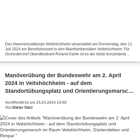
Das Heeresmusikkorps Veitshöchheim veranstaltet am Donnerstag, den 11.
Juli 2024 ein Benefizkonzert in den Mainfrankensälen Veitshöchheim. Für
Orchesterchef Oberstleutnant Roland Kahle ist es der letzte konzertante
Auftritt in der Region. Nach neun Jahren...
Manöverübung der Bundeswehr am 2. April
2024 in Veitshöchheim - auf dem
Standortübungsplatz und Orientierungsmarsch
im Raum Veitshöchheim, Güntersleben und
Veröffentlicht am 25.03.2024 14:00
Rimpar
Von
Dieter Gürz