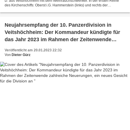
D. aus Veitshöchheim mit dem Weihrauchschwenker. In der ersten Reihe
des Kirchenschiffs: Oberst i.G. Hammerstein (links) und rechts der
Veitshöchheimer Bürgermeister Jürgen Götz und...
Neujahrsempfang der 10. Panzerdivision in
Veitshöchheim: Der Kommandeur kündigte für
das Jahr 2023 im Rahmen der Zeitenwende
zahlreiche Neuerungen, ein neues Gesicht für
Veröffentlicht am 20.01.2023 22:32
die Division an
Von
Dieter Gürz