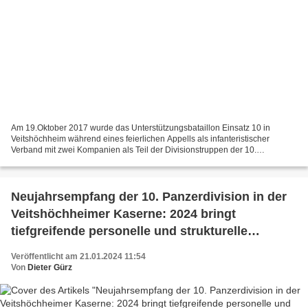
Am 19.Oktober 2017 wurde das Unterstützungsbataillon Einsatz 10 in
Veitshöchheim während eines feierlichen Appells als infanteristischer
Verband mit zwei Kompanien als Teil der Divisionstruppen der 10.
Panzerdivision aufgestellt. Im Bild übergab damals...
Neujahrsempfang der 10. Panzerdivision in der
Veitshöchheimer Kaserne: 2024 bringt
tiefgreifende personelle und strukturelle
Veränderungen - Führungswechsel von
Veröffentlicht am 21.01.2024 11:54
Kommandeur und Stellvertreter im September
Von
Dieter Gürz