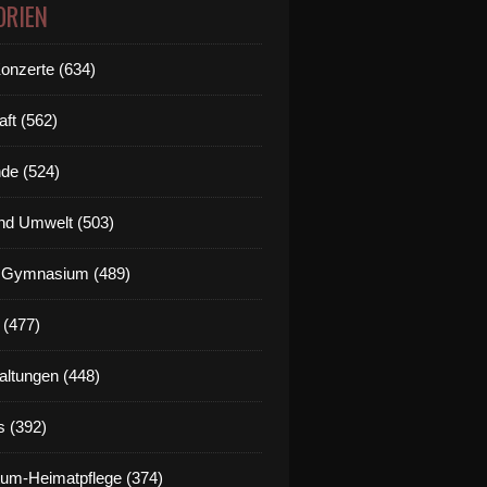
ORIEN
Konzerte (634)
aft (562)
de (524)
nd Umwelt (503)
g Gymnasium (489)
 (477)
altungen (448)
s (392)
um-Heimatpflege (374)