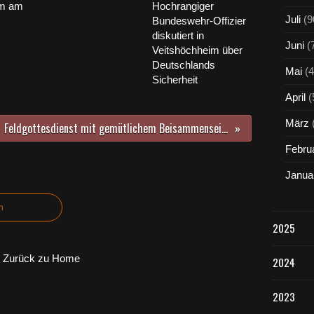
im am
Hochrangiger
Juli
(9
Bundeswehr-Offizier
diskutiert in
Juni
(
Veitshöchheim über
Deutschlands
Mai
(4
Sicherheit
April
(
März
Feldgottesdienst mit gemütlichem Beisammensein inmitten der Veitshöchheimer Weinberge stieß auf große Resonanz
Febru
Janua
n
2025
Zurück zu Home
2024
2023