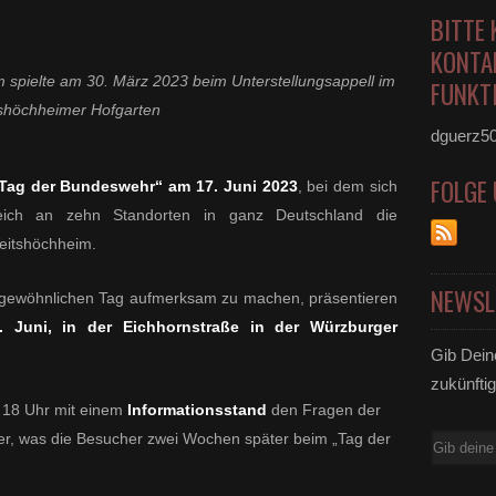
BITTE 
KONTA
spielte am 30. März 2023 beim Unterstellungsappell im
FUNKTI
tshöchheimer Hofgarten
dguerz5
FOLGE
Tag der Bundeswehr“ am 17. Juni 2023
, bei dem sich
leich an zehn Standorten in ganz Deutschland die
Veitshöchheim.
NEWSL
gewöhnlichen Tag aufmerksam zu machen, präsentieren
. Juni, in der Eichhornstraße in der Würzburger
Gib Dein
zukünftig
s 18 Uhr mit einem
Informationsstand
den Fragen der
ber, was die Besucher zwei Wochen später beim „Tag der
E-
Mail