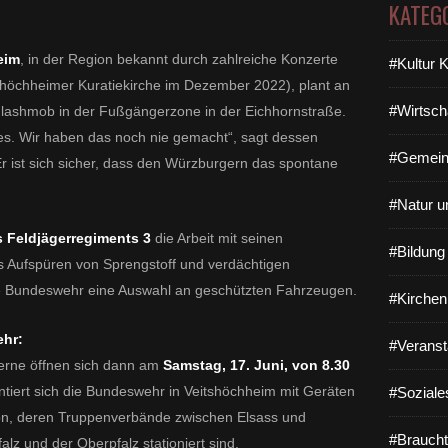
KATEG
eim
, in der Region bekannt durch zahlreiche Konzerte
#Kultur 
shöchheimer Kuratiekirche im Dezember 2022), plant an
#Wirtsch
lashmob in der Fußgängerzone in der Eichhornstraße.
es. Wir haben das noch nie gemacht“, sagt dessen
#Gemein
Er ist sich sicher, dass den Würzburgern das spontane
#Natur u
s Feldjägerregiments 3
die Arbeit mit seinen
#Bildun
s Aufspüren von Sprengstoff und verdächtigen
e Bundeswehr eine Auswahl an geschützten Fahrzeugen.
#Kirchen
hr:
#Veranst
erne öffnen sich dann am
Samstag, 17. Juni, von 8.30
ntiert sich die Bundeswehr in Veitshöchheim mit Geräten
#Soziale
on, deren Truppenverbände zwischen Elsass und
#Braucht
z und der Oberpfalz stationiert sind.