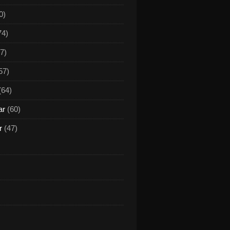
0)
74)
7)
57)
(64)
ar
(60)
r
(47)