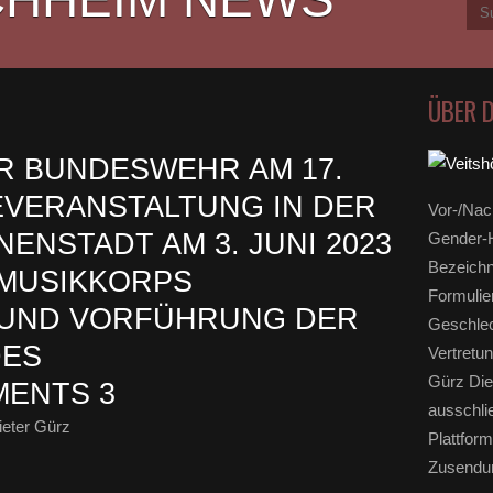
ÜBER 
R BUNDESWEHR AM 17.
BEVERANSTALTUNG IN DER
Vor-/Nac
ENSTADT AM 3. JUNI 2023
Gender-H
Bezeichn
SMUSIKKORPS
Formulie
 UND VORFÜHRUNG DER
Geschlec
DES
Vertretun
Gürz Die
MENTS 3
ausschli
eter Gürz
Plattform
Zusendun