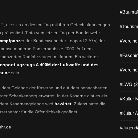
#Baumaß
2, die sich an diesem Tag mit ihren Gefechtsfahrzeugen
#Tourism
u
präsentiert (Foto vom letzten Tag der Bundeswehr
Kampfpanze
r der Bundeswehr, der Leopard 2 A7V, der
#Vereine 
ebenso moderne Panzerhaubitze 2000. Auf dem
#Faschin
epanzerten Radfahrzeugen mitfahren. Ein weiterer
ansportflugzeugs A 400M der Luftwaffe und des
#Vereine
arine
sein.
#LWG (2
f dem Gelände der Kaserne und auf dem benachbarten
er Schenkenberg erwartet. In der Kaserne gibt es ein
#Kultur 
f dem Kasernengelände wird
bewirtet
. Zuletzt hatte die
rnentor für die Öffentlichkeit geöffnet.
#Kultur 
hr.de
#Jugenda