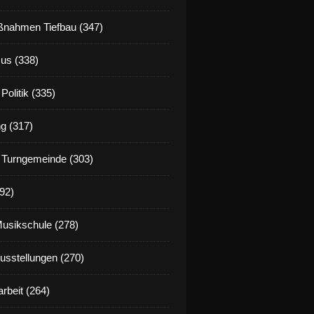
nahmen Tiefbau (347)
us (338)
Politik (335)
g (317)
 Turngemeinde (303)
92)
Musikschule (278)
Ausstellungen (270)
rbeit (264)