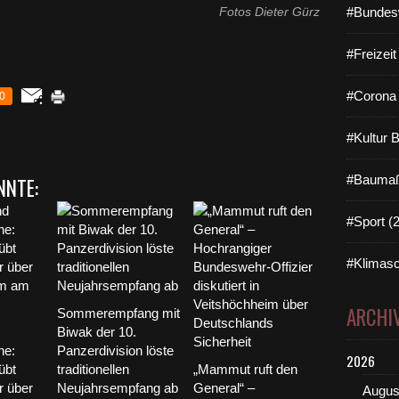
Fotos Dieter Gürz
#Bundes
#Freizei
#Corona 
0
#Kultur 
#Baumaß
NNTE:
#Sport (
#Klimasc
ARCHI
Sommerempfang mit
Biwak der 10.
he:
Panzerdivision löste
2026
übt
traditionellen
„Mammut ruft den
r über
Neujahrsempfang ab
General“ –
Augus