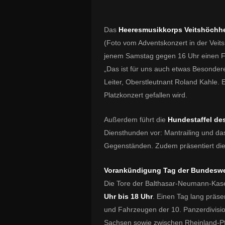
Das
Heeresmusikkorps Veitshöchh
(Foto vom Adventskonzert in der Veit
jenem Samstag gegen 16 Uhr einen F
„Das ist für uns auch etwas Besonder
Leiter, Oberstleutnant Roland Kahle. 
Platzkonzert gefallen wird.
Außerdem führt die
Hundestaffel de
Diensthunden vor: Mantrailing und da
Gegenständen. Zudem präsentiert di
Vorankündigung Tag der Bundeswe
Die Tore der Balthasar-Neumann-Kas
Uhr bis 18 Uhr
. Einen Tag lang präse
und Fahrzeugen der 10. Panzerdivisi
Sachsen sowie zwischen Rheinland-Pfal