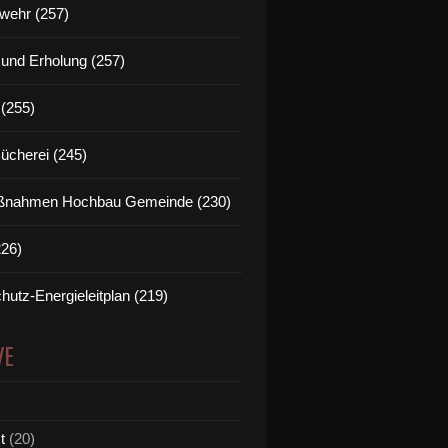
wehr (257)
t und Erholung (257)
(255)
Bücherei (245)
nahmen Hochbau Gemeinde (230)
226)
hutz-Energieleitplan (219)
VE
t
(20)