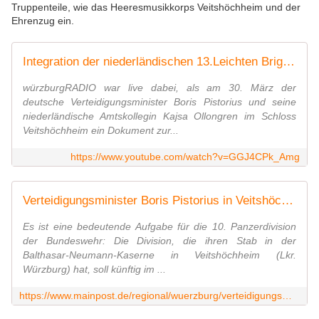
Truppenteile, wie das Heeresmusikkorps Veitshöchheim und der
Ehrenzug ein.
Integration der niederländischen 13.Leichten Brigade in die deutsche 10.Panzerdivision
würzburgRADIO war live dabei, als am 30. März der
deutsche Verteidigungsminister Boris Pistorius und seine
niederländische Amtskollegin Kajsa Ollongren im Schloss
Veitshöchheim ein Dokument zur...
https://www.youtube.com/watch?v=GGJ4CPk_Amg
Verteidigungsminister Boris Pistorius in Veitshöchheim: Deutschland und Niederlande verstärken militärische Zusammenarbeit
Es ist eine bedeutende Aufgabe für die 10. Panzerdivision
der Bundeswehr: Die Division, die ihren Stab in der
Balthasar-Neumann-Kaserne in Veitshöchheim (Lkr.
Würzburg) hat, soll künftig im ...
https://www.mainpost.de/regional/wuerzburg/verteidigungsminister-boris-pistorius-in-veitshoechheim-deutschland-und-niederlande-verstaerken-militaerische-zusammenarbeit-art-11089408