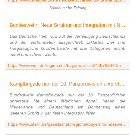
https://www.sueddeutsche.de/bayern/verteidigung-wuerzburg-bundeswehr-neue-struktur-und-integration-mit-niederlaendern-dpa.urn-newsml-dpa-com-20090101-230330-99-151034
Süddeutsche Zeitung
Bundeswehr: Neue Struktur und Integration mit Niederländern - WELT
Das Deutsche Heer wird auf die Verteidigung Deutschlands
und der Verbündeten ausgerichtet. Erklärtes Ziel sind
kriegstaugliche Großverbände mit drei Kategorien: leicht,
mittel und schwer. Zentr...
https://www.welt.de/regionales/bayern/article244578984/Bundeswehr-Neue-Struktur-und-Integration-mit-Niederlaendern.html
Kampfbrigade nun der 10. Panzerdivision unterstellt
Bundeswehr Kampfbrigade nun der 10. Panzerdivision
unterstellt Mit einem feierlichen Appell haben die
Niederlande und Deutschland am Donnerstag einen
weiteren Schritt in der tiefen Integration ihrer
https://www.stern.de/gesellschaft/regional/bayern/bundeswehr--kampfbrigade-nun-der-10--panzerdivision-unterstellt--33334018.html