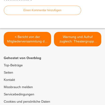
Einen Kommentar hinzufügen
< Bericht von der
Warnung und Aufruf
Mitgliederversammlung des
zugleich: Theatergruppe
Sportvereins Veitshöchheim
des Gymnasiums
- Ehrungen und virtueller
Veitshöchheim inszenierte
Spielfeldverkauf
grandios Erich Kästners
Gehostet von Overblog
bitterböse Satire "Die
Schule der Diktatoren" >
Top-Beiträge
Seiten
Kontakt
Missbrauch melden
Servicebedingungen
Cookies und persönliche Daten