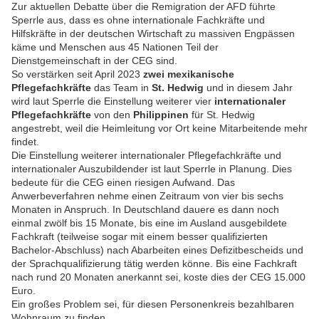
Zur aktuellen Debatte über die Remigration der AFD führte
Sperrle aus, dass es ohne internationale Fachkräfte und
Hilfskräfte in der deutschen Wirtschaft zu massiven Engpässen
käme und Menschen aus 45 Nationen Teil der
Dienstgemeinschaft in der CEG sind.
So verstärken seit April 2023
zwei mexikanische
Pflegefachkräfte
das Team in
St. Hedwig
und in diesem Jahr
wird laut Sperrle die Einstellung weiterer vier
internationaler
Pflegefachkräfte
von den
Philippinen
für St. Hedwig
angestrebt, weil die Heimleitung vor Ort keine Mitarbeitende mehr
findet.
Die Einstellung weiterer internationaler Pflegefachkräfte und
internationaler Auszubildender ist laut Sperrle in Planung. Dies
bedeute für die CEG einen riesigen Aufwand. Das
Anwerbeverfahren nehme einen Zeitraum von vier bis sechs
Monaten in Anspruch. In Deutschland dauere es dann noch
einmal zwölf bis 15 Monate, bis eine im Ausland ausgebildete
Fachkraft (teilweise sogar mit einem besser qualifizierten
Bachelor-Abschluss) nach Abarbeiten eines Defizitbescheids und
der Sprachqualifizierung tätig werden könne. Bis eine Fachkraft
nach rund 20 Monaten anerkannt sei, koste dies der CEG 15.000
Euro.
Ein großes Problem sei, für diesen Personenkreis bezahlbaren
Wohnraum zu finden.