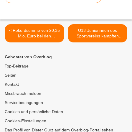
< Rekordsumme von 20,35
U13-Juniorinnen des
Mio. Euro bei den
Sportvereins kämpften
Investitionen -
großartig beim Holzinger-
Veitshöchheimer Haushalt
Cup der Bezirksmeister in
2024 ohne jegliche Brisanz
Passau >
Gehostet von Overblog
verabschiedet
Top-Beiträge
Seiten
Kontakt
Missbrauch melden
Servicebedingungen
Cookies und persönliche Daten
Cookies-Einstellungen
Das Profil von Dieter Gürz auf dem Overblog-Portal sehen