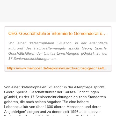
CEG-Geschäftsführer informierte Gemeinderat über Lage in Seniorenheim St. Hedwig und bat um Unterstützung
Von einer 'katastrophalen Situation' in der Altenpflege
aufgrund des Fachkräftemangels spricht Georg Sperrle,
Geschäftsführer der Caritas-Einrichtungen gGmbH, zu der
17 Senioreneinrichtungen an ...
https://www.mainpost.de/regional/wuerzburg/ceg-geschaeftsfuehrer-informierte-gemeinderat-ueber-lage-in-seniorenheim-st-hedwig-und-bat-um-unterstuetzung-art-11421281
Von einer "katastrophalen Situation" in der Altenpflege spricht
Georg Sperrle, Geschäftsführer der Caritas-Einrichtungen
gGmbH, zu der 17 Senioreneinrichtungen an zehn Standorten
gehören, die nach seinen Angaben "für eine höhere
Lebensqualität von über 1600 älteren Menschen und deren
Angehörigen" sorgen und zu denen seit 1996 auch das von