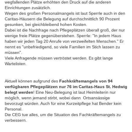
wegfallenden Plätze erhöhten den Druck auf die anderen
Einrichtungen zusätzlich.
Wegen des großen Personalmangels ist laut Sperrle auch in den
Caritas-Häusern die Belegung auf durchschnittlich 90 Prozent
gesunken, bei gleichbleibend hohen Kosten.
Dabei ist die Nachfrage nach Pflegeplätzen überall groß, der nur
wenige freie Plätze gegenüberstehen. Sperrle: "In jedem Haus
haben wir jeden Tag 20 Anrufe von verzweifelten Menschen." Er
nennt es "unbefriedigend, so viele Familien im Stich lassen zu
müssen".
Viele Anfragende müssen vertröstet werden. Es gibt lange
Wartelisten.
Aktuell können aufgrund des
Fachkräftemangels von 94
verfügbaren Pflegeplätzen nur 76 im Caritas-Haus St. Hedwig
belegt werden
! Eine Neu-Belegung ist laut Heimleiterin nur
möglich, wenn jemand stirbt, wobei dann Ortsansässige
bevorzugt würden. Auch für eine Kurzeitpflege hat Bender kein
Personal.
Die CEG tue alles, um die Situation des Fachkräftemangels zu
verbessern.