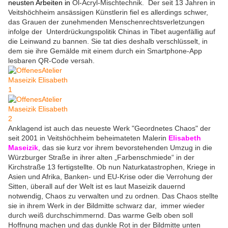
neusten Arbeiten in
Öl-Acryl-Mischtechnik. Der seit 13 Jahren in
Veitshöchheim ansässigen Künstlerin fiel es allerdings schwer,
das Grauen der zunehmenden Menschenrechtsverletzungen
infolge der Unterdrückungspolitik Chinas in Tibet augenfällig auf
die Leinwand zu bannen. Sie tat dies deshalb verschlüsselt, in
dem sie ihre Gemälde mit einem durch ein Smartphone-App
lesbaren QR-Code versah.
Anklagend ist auch das neueste Werk "Geordnetes Chaos" der
seit 2001 in Veitshöchheim beheimateten Malerin
Elisabeth
Maseizik
, das sie kurz vor ihrem bevorstehenden Umzug in die
Würzburger Straße in ihrer alten „Farbenschmiede“ in der
Kirchstraße 13 fertigstellte. Ob nun Naturkatastrophen, Kriege in
Asien und Afrika, Banken- und EU-Krise oder die Verrohung der
Sitten, überall auf der Welt ist es laut Maseizik dauernd
notwendig, Chaos zu verwalten und zu ordnen. Das Chaos stellte
sie in ihrem Werk in der Bildmitte schwarz dar, immer wieder
durch weiß durchschimmernd. Das warme Gelb oben soll
Hoffnung machen und das dunkle Rot in der Bildmitte unten