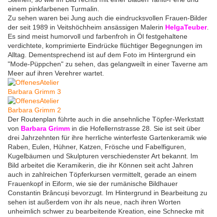
einem pinkfarbenen Turmalin.
Zu sehen waren bei Jung auch die eindrucksvollen Frauen-Bilder
der seit 1989 in Veitshöchheim ansässigen Malerin
HelgaTeuber
.
Es sind meist humorvoll und farbenfroh in Öl festgehaltene
verdichtete, komprimierte Eindrücke flüchtiger Begegnungen im
Alltag. Dementsprechend ist auf dem Foto im Hintergrund ein
"Mode-Püppchen" zu sehen, das gelangweilt in einer Taverne am
Meer auf ihren Verehrer wartet.
Der Routenplan führte auch in die ansehnliche Töpfer-Werkstatt
von
Barbara Grimm
in die Hofellernstrasse 28. Sie ist seit über
drei Jahrzehnten für ihre herrliche winterfeste Gartenkeramik wie
Raben, Eulen, Hühner, Katzen, Frösche und Fabelfiguren,
Kugelbäumen und Skulpturen verschiedenster Art bekannt. Im
Bild arbeitet die Keramikerin, die ihr Können seit acht Jahren
auch in zahlreichen Töpferkursen vermittelt, gerade an einem
Frauenkopf in Eiform, wie sie der rumänische Bildhauer
Constantin Brâncuși bevorzugt. Im Hintergrund in Bearbeitung zu
sehen ist außerdem von ihr als neue, nach ihren Worten
unheimlich schwer zu bearbeitende Kreation, eine Schnecke mit