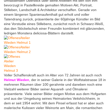
umfassenden Überblick über seine Arbeiten mit den von ihm
bevorzugt in Pastellkreide gemalten Motiven Akt, Portrait,
Stilleben, Landschaft & Architektur verschaffen. Gerade von
einem längeren Spanienaufenthalt gut erholt und voller
Tatendrang zurück, präsentierte der 60jährige Künstler im Bild
eine Vorstudie eines Stillebens, zunächst noch in Schwarz-Weiß,
das den Stöckelschuh einer Freundin kombiniert mit glänzenden,
ledrigen Monstera deliciosa-Blättern darstellt.
Voller Schaffenskraft auch im Alter von 72 Jahren ist auch noch
Helmut Wieden
, der in seiner Galerie in der Wolfstalstrasse 18 in
mehreren Räumen über 100 gerahmte und daneben noch eine
Vielzahl weiterer Bilder seiner Aquarell- und Ölmalerei
präsentierte. Viele seiner Bilder zeigen Motive aus dem Hofgarten
und aus der Umgebung seines Heimatortes Veitshöchheim, in
dem er seit 1954 wohnt. Mit dem Pinsel erfasst hat er aber auch
malerische Kulissen vieler Weinorte am Main, die romantischen