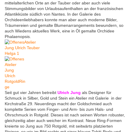
mittelalterlichen Orte an der Tauber oder aber auch viele
Stimmungsbilder von Urlaubsaufenthalten an der französischen
Atlantikküste südlich von Nantes. In der Galerie des
Orchideenliebhabers konnte man aber auch moderne Bilder,
Träumereien und gemalte Blumenarrangements bewundern, so
auch Wiedens aktuelles Werk, eine in Öl gemalte Orchidee
Phalaenopsis.
Seit gut vier Jahren betreibt
Ulrich Jung
als Designer für
Schmuck in Silber, Gold und Stein ein Atelier mit Galerie in der
Kirchstraße 29. Neuerdings macht der Goldschmied auch
komplette Serien vom Finger- und Arm- bis zum Hals- und
Ohrschmuck in Rotgold. Dieses ist nach seinen Worten robuster,
gleichzeitig aber auch weicher im Kontrast. Neue Ring-Formen
kreierte so Jung aus 750 Rotgold, mit seitwärts platzierten
Steinen, so wie im Bild rechts mit einer blauen Tahiti-Perle und