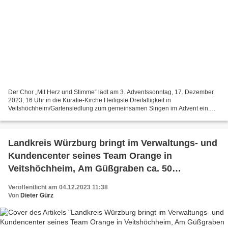
Der Chor „Mit Herz und Stimme“ lädt am 3. Adventssonntag, 17. Dezember
2023, 16 Uhr in die Kuratie-Kirche Heiligste Dreifaltigkeit in
Veitshöchheim/Gartensiedlung zum gemeinsamen Singen im Advent ein.
Gemeinsam mit den Gästen werden traditionelle und...
Landkreis Würzburg bringt im Verwaltungs- und
Kundencenter seines Team Orange in
Veitshöchheim, Am Güßgraben ca. 50
Flüchtlinge unter - Infoveranstaltung am 7.
Veröffentlicht am 04.12.2023 11:38
Dezember 2023 um 20:00 Uhr in den
Von
Dieter Gürz
Mainfrankensälen