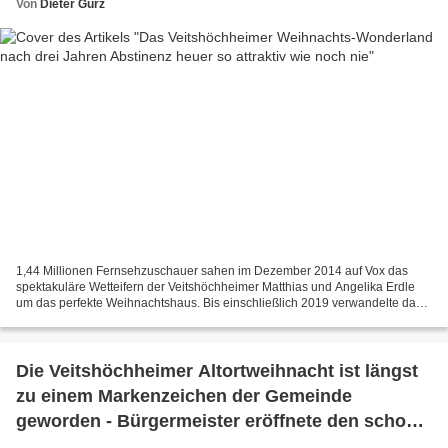
Von
Dieter Gürz
1,44 Millionen Fernsehzuschauer sahen im Dezember 2014 auf Vox das
spektakuläre Wetteifern der Veitshöchheimer Matthias und Angelika Erdle
um das perfekte Weihnachtshaus. Bis einschließlich 2019 verwandelte das
Paar in der Adventszeit ihren 650 Quadratmeter...
Die Veitshöchheimer Altortweihnacht ist längst
zu einem Markenzeichen der Gemeinde
geworden - Bürgermeister eröffnete den schon
29. Weihnachtsmarkt im Rathaushof - Teil 1