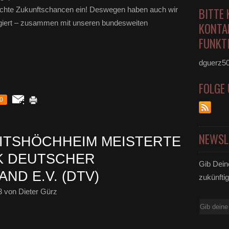
 echte Zukunftschancen ein! Deswegen haben auch wir
BITTE 
iert – zusammen mit unseren bundesweiten
KONTA
FUNKTI
dguerz5
FOLGE
0
NEWSL
EITSHÖCHHEIM MEISTERTE
K DEUTSCHER
Gib Dein
ND E.V. (DTV)
zukünftig
3
von Dieter Gürz
E-
Mail