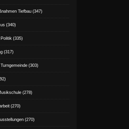
nahmen Tiefbau (347)
us (340)
Politik (335)
g (317)
 Turngemeinde (303)
92)
Musikschule (278)
rbeit (270)
Ausstellungen (270)