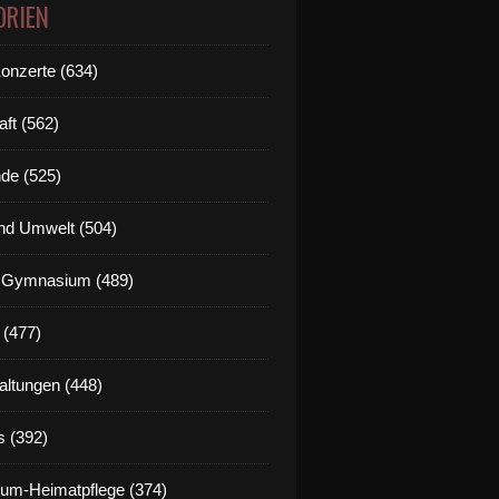
ORIEN
Konzerte (634)
aft (562)
de (525)
nd Umwelt (504)
g Gymnasium (489)
 (477)
altungen (448)
s (392)
um-Heimatpflege (374)