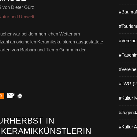
3
von Dieter Gürz
#Baumaß
Natur und Umwelt
#Tourism
esucher war bei dem herrlichen Wetter am
#Vereine 
zahl an originellen Keramikskulpturen ausgestattete
rten von Barbara und Tiemo Grimm in der
#Faschin
#Vereine
#LWG (2
0
#Kultur 
#Jugenda
URHERBST IN
#Kultur 
 KERAMIKKÜNSTLERIN