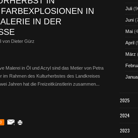
URHERBST IN
Juli
(9
 FARBEXPLOSIONEN IN
ALERIE IN DER
Juni
(
SSE
Mai
(4
3
von Dieter Gürz
April
(
März
Febru
ive Malerei in Öl und Acryl sind das Metier von Petra
 im Rahmen des Kulturherbstes des Landkreises
Janua
ei Jahren hat die Freizeitkünstlerin zusammen...
2025
2024
0
2023