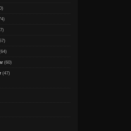
0)
74)
7)
57)
(64)
ar
(60)
r
(47)