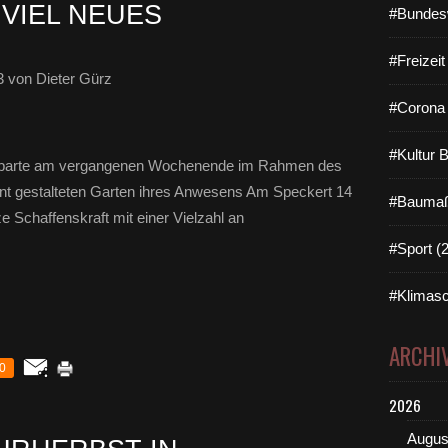
 VIEL NEUES
#Bundes
#Freizei
3
von Dieter Gürz
#Corona 
#Kultur 
ffenbarte am vergangenen Wochenende im Rahmen des
unt gestalteten Garten ihres Anwesens Am Speckert 14
#Baumaß
 Schaffenskraft mit einer Vielzahl an
#Sport (
#Klimasc
ARCHI
0
2026
Augus