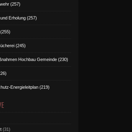
wehr (257)
t und Erholung (257)
(255)
Bücherei (245)
nahmen Hochbau Gemeinde (230)
226)
hutz-Energieleitplan (219)
VE
t
(31)