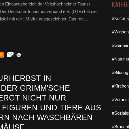
KATEG
den Eingangsbereich der Veitshöchheimer Tourist-
 Der Deutsche Tourismusverband e.V. (DTV) hat die
#Kultur 
iziell mit der i-Marke ausgezeichnet. Das rote...
#Wirtsch
#Gemein
0
#Natur u
#Bildun
URHERBST IN
#Kirchen
 DER GRIMM'SCHE
ERGT NICHT NUR
#Veranst
FIGUREN UND TIERE AUS
#Soziale
ERN NACH WASCHBÄREN
MÄUSE
#Braucht