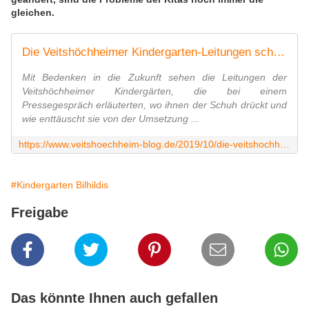
gleichen.
Die Veitshöchheimer Kindergarten-Leitungen schieben Frust und sind enttäuscht über die Umsetzung des Gute-KiTa-Gesetzes des Bundes in Bayern - Veitshöchheim News
Mit Bedenken in die Zukunft sehen die Leitungen der
Veitshöchheimer Kindergärten, die bei einem
Pressegespräch erläuterten, wo ihnen der Schuh drückt und
wie enttäuscht sie von der Umsetzung ...
https://www.veitshoechheim-blog.de/2019/10/die-veitshochheimer-kindergarten-leitungen-schieben-frust-und-sind-enttauscht-uber-die-umsetzung-des-gute-kita-gesetzes-des-bundes-i
#Kindergarten Bilhildis
Freigabe
Das könnte Ihnen auch gefallen