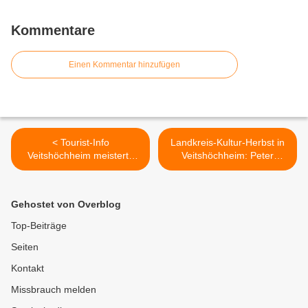
Kommentare
Einen Kommentar hinzufügen
< Tourist-Info
Landkreis-Kultur-Herbst in
Veitshöchheim meisterte
Veitshöchheim: Peter
Qualitätscheck Deutscher
Tuschers Quintett "Blue in
Tourismusverband e.V.
Green" begeisterte in der
(DTV)
Bücherei mit Jazzklassikern
Gehostet von Overblog
>
Top-Beiträge
Seiten
Kontakt
Missbrauch melden