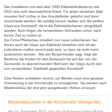
Das Installieren von weit über 1000 Edelstahlindikatoren war
2022 eine sehr beschwerliche Arbeit. Für jeden einzelnen Stab
mussten fünf Löcher in das Granitpflaster gebohrt und dann
verschraubt werden.
Als anfällig heraus stellten sich die weißen
Inlays aus Kunststoff, die in die
Edelstahlschienen reingeklopft
wurden. Auch fingen die verwendeten Schrauben schon nach
kurzer Zeit zu rosten an.
Die Firma Pflasterbau installiert nun neue Leitschienen, bei
denen auch die Inlays aus Edelstahl bestehen und mit der
Leitschiene rostfrei verschraubt sind, so dass sie nicht mehr
ausbrechen können. Wie der Bürgermeister sagt, trägt die
Baufirma die Kosten für den Austausch bis auf den von der
Gemeinde zu übernehmenden Mehrwert der Inlays durch den
nun verwendeten Edelstahl gegenüber Kunststoff.
Zwei Reihen verbleiben vorerst, um Blinden noch eine gewisse
Orientierung in der Kirchstraße zu ermöglichen. Sie werden nach
Wiedereinbau der drei jetzt ausgebauten Reihen erneuert.
Blindenleitsystem in der Kirchstraße: Wenige Wochen nach Eröffnung haben sich weiße Inlays der aufgeschraubten Edelstahlindikatoren gelöst - Veitshöchheim News
Am 14. November 2022, also vor nicht einmal einem Monat,