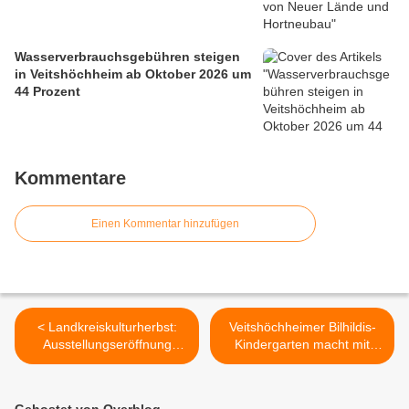
Wasserverbrauchsgebühren steigen
in Veitshöchheim ab Oktober 2026 um
44 Prozent
Kommentare
Einen Kommentar hinzufügen
< Landkreiskulturherbst:
Veitshöchheimer Bilhildis-
Ausstellungseröffnung
Kindergarten macht mit
"Fränkische Impressionen –
beim Bildungsprotest in
Aquarelle von Margarete
Würzburg am 23.
Gilge" im Veitshöchheimer
September >