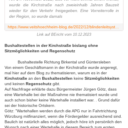
wurde die Kirchstraße nach zweieinhalb Jahren Bauzeit
wieder für den Verkehr freigegeben. Eine Vorreiterrolle in
der Region, so wurde damals
https://www.veitshoechheim-blog.de/2022/12/blindenleitsystem-in-der-kirchstrase-wenige-wochen-nach-eroffnung-haben-sich-weise-inlays-der-aufgeschraubten-edelstahlindikatoren-gelost.html
Link auf BEricht vom 10.12.2023
Bushaltestellen in der Kirchstraße bislang ohne
Sitzmöglichkeiten und Regenschutz
Bushaltestelle Richtung Birkental und Güntersleben
Von einem Geschäftsmann in der Kirchstraße wurde angeregt,
mal hier auf dem Blog zu thematisieren, warum es in der
Kirchstraße
an den
Bushaltestellen
keine
Sitzmöglichkeiten
und keinen
Regenschutz
gibt.
Auf Nachfrage erklärte dazu Bürgermeister Jürgen Götz, dass
eine Wartehalle bei der Maßnahme nie thematisiert wurde und
auch schon bisher keine Wartehalle installiert war. . Grund dafür
sei der historische Ortskern.
Götz: "Wartehallen werden durch die APG nur in Fahrtrichtung
Würzburg mitfinanziert, wenn die Fördergelder ausreichend sind.
Baulich ist natürlich alles möglich, jedoch höre ich persönlich den
Wunsch nach einer Wartehalle in diesem Bereich zum ersten