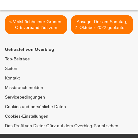
< Veitshöchheimer Grünen-
Absage: Der am Sonntag,
Ortsverband lädt zum
2. Oktober 2022 geplante 5.
Vortrag „Balkonkraftwerk –
Veitshöchheimer
einfach und günstig“ am 19.
Bremsermarkt fällt aus >
Oktober 2022 ein
Gehostet von Overblog
Top-Beiträge
Seiten
Kontakt
Missbrauch melden
Servicebedingungen
Cookies und persönliche Daten
Cookies-Einstellungen
Das Profil von Dieter Gürz auf dem Overblog-Portal sehen