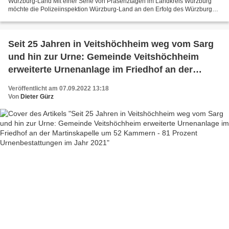
Würzburg-Land Mit einer Serie von Präsenztagen im Landkreis Würzburg
möchte die Polizeiinspektion Würzburg-Land an den Erfolg des Würzburger
Sicherheitstages Ende April anknüpfen....
Seit 25 Jahren in Veitshöchheim weg vom Sarg
und hin zur Urne: Gemeinde Veitshöchheim
erweiterte Urnenanlage im Friedhof an der
Martinskapelle um 52 Kammern - 81 Prozent
Veröffentlicht am 07.09.2022 13:18
Urnenbestattungen im Jahr 2021
Von
Dieter Gürz