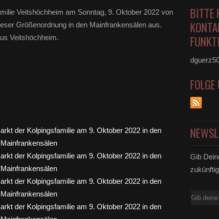
BITTE 
familie Veitshöchheim am Sonntag, 9. Oktober 2022 von
KONTA
dieser Größenordnung in den Mainfrankensälen aus.
aus Veitshöchheim.
FUNKTI
dguerz5
FOLGE
NEWSL
Gib Dein
zukünftig
E-
Mail