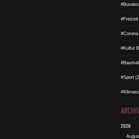
#Bundes
#Freizei
#Corona 
#Kultur 
#Baumaß
#Sport (
#Klimasc
ARCHI
2026
Augus