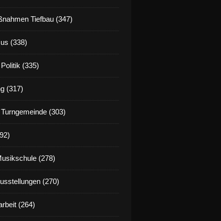
nahmen Tiefbau (347)
us (338)
Politik (335)
g (317)
 Turngemeinde (303)
92)
Musikschule (278)
Ausstellungen (270)
rbeit (264)