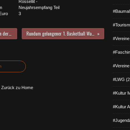
Rossellit -
im
Neujahrsempfang Teil
#Baumaß
Euro
3
#Tourism
Fair steht dir - Ein Gottesdienst in der fairen Woche in der Christuskirche Veitshöchheim zum Thema "Was macht Kleidung für mich kostbar?"
Rundum gelungener 1. Basketball Warrior Cup VEITS 2022 in der Veitshöchheimer Dreifachturnhalle in den Altersklassen U 10 und U 12
#Vereine 
#Faschin
#Vereine
n
#LWG (2
Zurück zu Home
#Kultur 
#Kultur 
#Jugenda