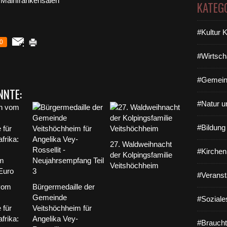
KATEG
#Kultur 
0
#Wirtsch
#Gemein
NNTE:
#Natur u
#Bildun
27. Waldweihnacht
#Kirchen
der Kolpingsfamilie
Veitshöchheim
#Veranst
vom
Bürgermedaille der
Gemeinde
#Soziale
 für
Veitshöchheim für
frika:
Angelika Vey-
#Braucht