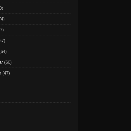
0)
74)
7)
57)
(64)
ar
(60)
r
(47)