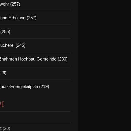
wehr (257)
t und Erholung (257)
(255)
Bücherei (245)
nahmen Hochbau Gemeinde (230)
226)
hutz-Energieleitplan (219)
VE
t
(20)