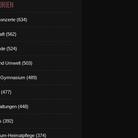
ORIEN
Konzerte (634)
aft (562)
de (524)
nd Umwelt (503)
g Gymnasium (489)
 (477)
altungen (448)
s (392)
um-Heimatpflege (374)