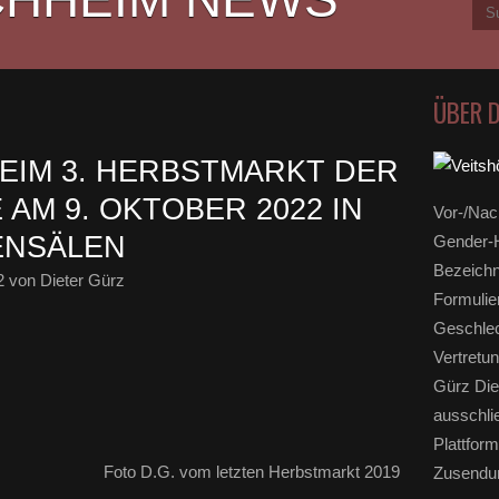
ÜBER 
BEIM 3. HERBSTMARKT DER
 AM 9. OKTOBER 2022 IN
Vor-/Nac
ENSÄLEN
Gender-H
Bezeichn
2
von Dieter Gürz
Formulie
Geschlec
Vertretun
Gürz Die
ausschli
Plattform
Foto D.G. vom letzten Herbstmarkt 2019
Zusendun