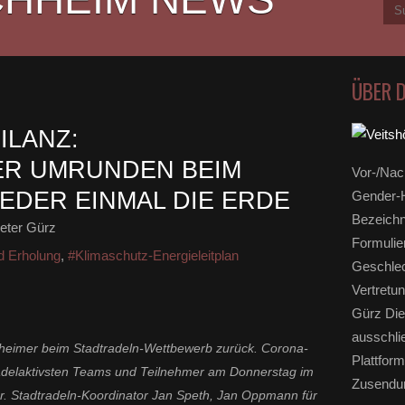
ÜBER 
ILANZ:
ER UMRUNDEN BEIM
Vor-/Nac
EDER EINMAL DIE ERDE
Gender-H
Bezeichn
eter Gürz
Formulie
nd Erholung
,
#Klimaschutz-Energieleitplan
Geschlec
Vertretun
Gürz Die
ausschli
hheimer beim Stadtradeln-Wettbewerb zurück. Corona-
Plattform
radelaktivsten Teams und Teilnehmer am Donnerstag im
Zusendun
.r. Stadtradeln-Koordinator Jan Speth, Jan Oppmann für