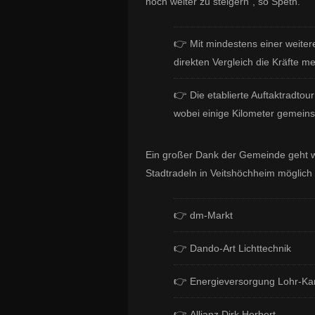
noch weiter zu steigern“, so Speth.
👉
Mit mindestens einer weit
direkten Vergleich die Kräfte m
👉
Die etablierte Auftaktradtour
wobei einige Kilometer gemein
Ein großer Dank der Gemeinde geht 
Stadtradeln in Veitshöchheim möglic
👉
dm-Markt
👉
Dando-Art Lichttechnik
👉
Energieversorgung Lohr-Ka
👉
Allianz Dirk Herbert