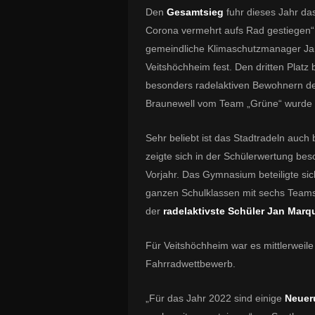
Den
Gesamtsieg
fuhr dieses Jahr da
Corona vermehrt aufs Rad gestiegen“, 
gemeindliche Klimaschutzmanager Jan
Veitshöchheim fest. Den dritten Platz
besonders radelaktiven Bewohnern d
Braunewell vom Team „Grüne“ wurde fü
Sehr beliebt ist das Stadtradeln auch 
zeigte sich in der Schülerwertung bes
Vorjahr. Das Gymnasium beteiligte sic
ganzen Schulklassen mit sechs Teams
der
radelaktivste Schüler Jan Marq
Für Veitshöchheim war es mittlerweile
Fahrradwettbewerb.
„Für das Jahr 2022 sind einige
Neue