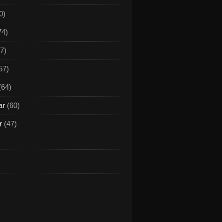
0)
74)
7)
57)
(64)
ar
(60)
r
(47)