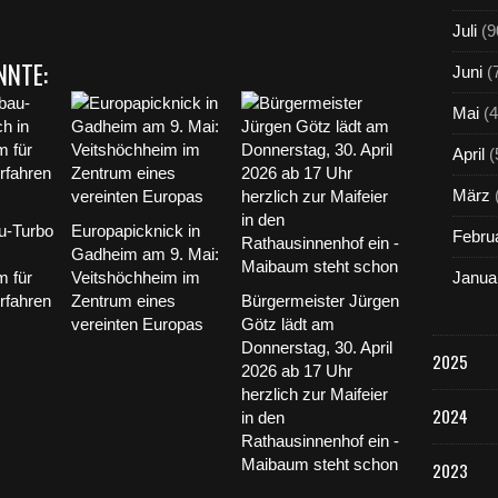
o
Juli
(9
r
g
NNTE:
Juni
(
ä
n
Mai
(4
g
e
April
(
d
u
März
r
-Turbo
Europapicknick in
c
Febru
Gadheim am 9. Mai:
h
m für
Veitshöchheim im
Janua
K
rfahren
Zentrum eines
Bürgermeister Jürgen
r
a
vereinten Europas
Götz lädt am
f
Donnerstag, 30. April
2025
t
2026 ab 17 Uhr
f
herzlich zur Maifeier
a
2024
in den
h
Rathausinnenhof ein -
r
Maibaum steht schon
2023
z