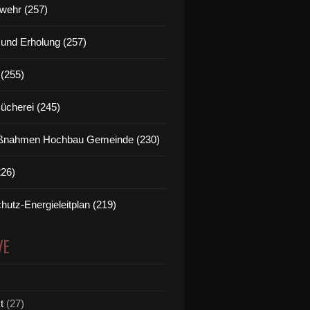
wehr (257)
t und Erholung (257)
(255)
and zu Radfahrern: Gemeinde Veitshöchheim startet Au
Bücherei (245)
nahmen Hochbau Gemeinde (230)
226)
hutz-Energieleitplan (219)
VE
t
(27)