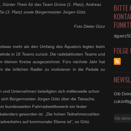
, Günter Thein für das Team Grüne (1. Platz), Andreas
BITTE 
e (3. Platz) sowie Bürgermeister Jürgen Götz.
KONTA
FUNKTI
Foto Dieter Gürz
dguerz5
 etwas mehr als den Umfang des Äquators legten beim
FOLGE
elnde in 18 Teams zurück. Die radelaktivsten Teams und
 kleinen Kreise ausgezeichnet. Fürs nächste Jahr hat
die örtlichen Radler zu motivieren in die Pedale zu
NEWSL
n und Unternehmen beteiligten sich mittlerweile schon
Gib Dein
e sich Bürgermeister Jürgen Götz über die Tatsache,
zukünftig
am bundesweiten Fahrradwettbewerb ein fester
kalenders geworden ist. „Die hohen Teilnehmerzahlen
E-
 Radverkehrs auf kommunaler Ebene ist“, so Götz.
Mail