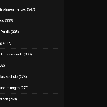
nahmen Tiefbau (347)
us (339)
Politik (335)
g (317)
 Turngemeinde (303)
92)
Musikschule (278)
Ausstellungen (270)
rbeit (268)