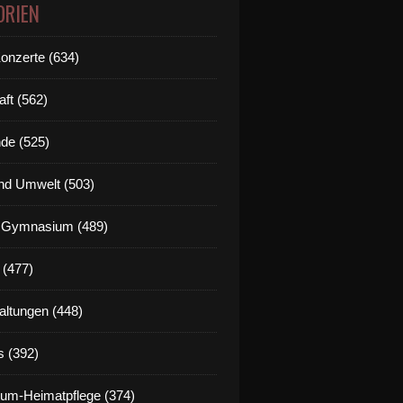
ORIEN
Konzerte (634)
aft (562)
de (525)
nd Umwelt (503)
g Gymnasium (489)
 (477)
altungen (448)
s (392)
um-Heimatpflege (374)