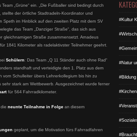
KATEG
s Team „Grüne“ ein. „Die Fußballer sind bedingt durch
stellte der örtliche Stadtradeln-Koordinator und
#Kultur 
 Speth im Hinblick auf den zweiten Platz mit dem SV
 belegte das Team „Danziger Straße“, das sich aus
#Wirtsch
er gleichnamigen Straße zusammensetzt. Amadeus
r 1841 Kilometer als radelaktivster Teilnehmer geehrt.
#Gemein
bei
Schülern
: Das Team „Q 11 Ständer auch ohne Rad“
#Natur u
onders standhaft und verteidigte den 1. Platz aus dem
h vom Schulleiter übers Lehrerkollegium bis hin zu
#Bildun
 sehr stark am Wettbewerb. Ausgezeichnet wurde ferner
#Kirchen
uart
für 564 Fahrradkilometer.
#Veranst
 die
neunte Teilnahme in Folge
an diesem
#Soziale
rungen
geplant, um die Motivation fürs Fahrradfahren
#Braucht