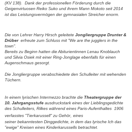
(KV 138). Dank der professionellen Förderung durch die
Geigenvirtuosen Reiko Suko und ihrem Mann Mokoto seit 2014
ist das Leistungsvermögen der gymnasialen Streicher enorm.
Die von Lehrer Harry Hirsch geleitete
Jongliergruppe Drunter &
Drüber
erfreute zum Schluss mit "We are the jugglers in the
town".
Bereits zu Beginn hatten die Abiturientinnen Lenau Knoblauch
und Silvia Osiek mit einer Ring-Jonglage ebenfalls für einen
Augenschmaus gesorgt.
Die Jongliergruppe verabschiedete den Schulleiter mit wehenden
Tüchern.
In
einem lyrischen Intermezzo brachte die
Theatergruppe der
10. Jahrgangsstufe
ausdruckstark eines der Lieblingsgedichte
des Schulleiters, Rilkes während eines Paris-Aufenthaltes 1906
verfasstes "Tierkarussell" zu Gehör
,
eines
seiner bekanntesten Dinggedichte, in dem das lyrische Ich das
"ewige" Kreisen eines Kinderkarussells betrachtet.