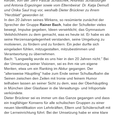
Kerber, von der SMV Pascal Schaschek, Andreas Schäßburger
und Antonia Ergezinger sowie vom Elternbeirat Dr. Katja Demuß
und Onika Saul trug vor, weshalb Dieter Brückner zu ihrem
"Herzblatt" geworden ist.
In den 20 Jahren seines Wirkens, so resümierte zunächst der
Sprecher der Gruppe
Rainer Bach
, habe der Schulleiter vieles
bewegt, Impulse gegeben, Ideen verwirklicht, das Gymnasium
Veitshöchheim zu dem gemacht, was es heute ist. Er habe es als
seine Herzensangelegenheit verstanden, seine Umgebung zu
motivieren, zu fördern und zu fordern. Ein jeder durfte sich
eingeladen fühlen, mitzugestalten, mitzubestimmen und
Verantwortung zu übernehmen.
Bach: "Langweilig wurde es uns hier in den 20 Jahren nicht." Bei
der Umsetzung seiner Visionen, sei es ihm nie um eigene
Meriten, etwa um ein Ranking im Abitur gegangen. Der
"altersweise Häuptling" habe zum Ende seiner Schullaufbahn die
Seinen zwischen den Zeilen mit Ironie und feinem Humor
teilhaben lassen an seiner Sicht zu dem, was der Oberhäuptling
in München über Glasfaser in die Verwaltungs- und Infoportale
verkündete.
Dieter Brückner sei es immer um das Ganze gegangen und dass
ein tragfähiger Konsens für alle schulischen Gruppen zu einer
neuen Identifikation von Lehrkräften, Eltern und Schülerschaft mit
der Lerneinrichtung führt. Bei der Umsetzung habe er eine klare