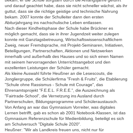
bekam, er die Schule sorgsam durch die Anfangsjahre geführt
und darauf geachtet habe, dass sie nicht schneller wächst, als ihr
guttut, dass sie die richtige geistige und technische Nahrung
bekam. 2007 konnte der Schulleiter dann den ersten
Abiturjahrgang ins nachschulische Leben entlassen.
Nach dieser Kindheitsphase der Schule habe Brückner es
möglich gemacht, dass sie in ihrer Jugendzeit weiter zulegen
konnte mit Ganztagsbetreuung, Wirtschaftswissenschaftlichem
Zweig, neuer Fremdsprache, mit Projekt-Seminaren, Initiativen,
Beteiligungen, Partnerschaften, Aktionen und Netzwerken
innerhalb und außerhalb des Hauses und so sich einen Namen
mit seinem hervorragenden Unterrichtsangebot und den
exzellenten Leistungen der Schüler gemacht.
Als kleine Auswahl führte Heußner an die Lesescouts, die
Jongliergruppe, die Schülerfirma "Fresh & Fruits", die Etablierung
"Schule ohne Rassismus - Schule mit Courage", das
Ehrenamtsprojekt "F.E.E.L. F.R.E.E.", die Auszeichnung als
"Fairtrade-School", die Vernetzung ins Ausland durch
Partnerschulen, Bildungsprogramme und Schüleraustausch.
Von Anfang an war das Gymnasium Vorreiter, was digitales
Lernen betrifft, gab es schon ab 2001 Notebook-Klassen, ist das
Gymnasium Referenzschule für Medienbildung, beteiligt es sich
am Schulversuch "Digitale Schule 2020".
Heußner: "Wir als Landkreis freuen uns, nicht nur für