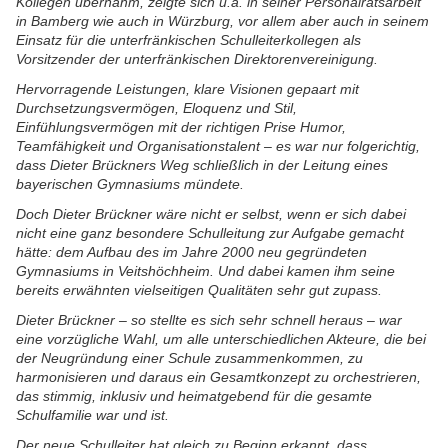
Kollegen übernahm, zeigte sich u.a. in seiner Personalratsarbeit
in Bamberg wie auch in Würzburg, vor allem aber auch in seinem
Einsatz für die unterfränkischen Schulleiterkollegen als
Vorsitzender der unterfränkischen Direktorenvereinigung.
Hervorragende Leistungen, klare Visionen gepaart mit
Durchsetzungsvermögen, Eloquenz und Stil,
Einfühlungsvermögen mit der richtigen Prise Humor,
Teamfähigkeit und Organisationstalent – es war nur folgerichtig,
dass Dieter Brückners Weg schließlich in der Leitung eines
bayerischen Gymnasiums mündete.
Doch Dieter Brückner wäre nicht er selbst, wenn er sich dabei
nicht eine ganz besondere Schulleitung zur Aufgabe gemacht
hätte: dem Aufbau des im Jahre 2000 neu gegründeten
Gymnasiums in Veitshöchheim. Und dabei kamen ihm seine
bereits erwähnten vielseitigen Qualitäten sehr gut zupass.
Dieter Brückner – so stellte es sich sehr schnell heraus – war
eine vorzügliche Wahl, um alle unterschiedlichen Akteure, die bei
der Neugründung einer Schule zusammenkommen, zu
harmonisieren und daraus ein Gesamtkonzept zu orchestrieren,
das stimmig, inklusiv und heimatgebend für die gesamte
Schulfamilie war und ist.
Der neue Schulleiter hat gleich zu Beginn erkannt, dass