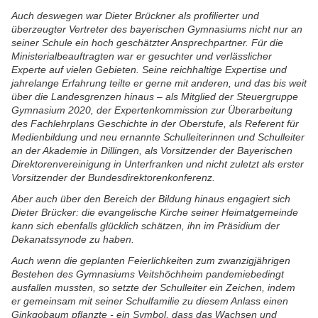
Auch deswegen war Dieter Brückner als profilierter und
überzeugter Vertreter des bayerischen Gymnasiums nicht nur an
seiner Schule ein hoch geschätzter Ansprechpartner. Für die
Ministerialbeauftragten war er gesuchter und verlässlicher
Experte auf vielen Gebieten. Seine reichhaltige Expertise und
jahrelange Erfahrung teilte er gerne mit anderen, und das bis weit
über die Landesgrenzen hinaus – als Mitglied der Steuergruppe
Gymnasium 2020, der Expertenkommission zur Überarbeitung
des Fachlehrplans Geschichte in der Oberstufe, als Referent für
Medienbildung und neu ernannte Schulleiterinnen und Schulleiter
an der Akademie in Dillingen, als Vorsitzender der Bayerischen
Direktorenvereinigung in Unterfranken und nicht zuletzt als erster
Vorsitzender der Bundesdirektorenkonferenz.
Aber auch über den Bereich der Bildung hinaus engagiert sich
Dieter Brücker: die evangelische Kirche seiner Heimatgemeinde
kann sich ebenfalls glücklich schätzen, ihn im Präsidium der
Dekanatssynode zu haben.
Auch wenn die geplanten Feierlichkeiten zum zwanzigjährigen
Bestehen des Gymnasiums Veitshöchheim pandemiebedingt
ausfallen mussten, so setzte der Schulleiter ein Zeichen, indem
er gemeinsam mit seiner Schulfamilie zu diesem Anlass einen
Ginkgobaum pflanzte - ein Symbol, dass das Wachsen und