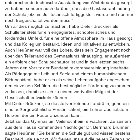
entsprechende technische Ausstattung wie Whiteboards gesorgt
zu haben, sondern auch darüber, dass die Glasfaseranbindung
der Schule jetzt im Juli technisch fertiggestellt wurde und nun nur
noch freigeschaltet werden muss."
Um all dies möglich zu machen, habe Dieter Brückner als
Schulleiter stets für ein engagiertes, schöpferisches und
förderndes Umfeld, für eine offene Atmosphäre im Haus gesorgt
und das Kollegium bestärkt, Ideen und Initiativen zu entwickeln.
Auch Heußner war voll des Lobes, dass sein Engagement noch
über den Tellerrand des Gymnasiums hinausging, er außerdem
ein erfolgreicher Schulbuchautor ist und in den letzten sechs
Jahren den Vorsitz der Bundesdirektorenvereinigung innehatte.
Als Pädagoge mit Leib und Seele und einem humanistischem
Bildungsideal, habe er es als seine Lebensaufgabe angesehen,
den einzelnen Schülern die bestmögliche Förderung zukommen
zu lassen, damit sie sich zu einem wertvollen Mitglied der
Gesellschaft entwickeln können.
Mit Dieter Brückner, so die stellvertretende Landrätin, gehe ein
eine außergewöhnliche Persönlichkeit, ein Lehrer aus tiefstem
Herzen, der ein Feuer anzünden kann.
Jetzt sei das Gymnasium Veitshöchheim erwachsen. Zu seinem
aus dem Hause kommenden Nachfolger Dr. Bernhard Brunner
sagte Heußner. "Sie kennen die Schule gut und wissen bestens
Bescheid, wie sie tickt. Wir freuen uns auf die neuen Zeiten und