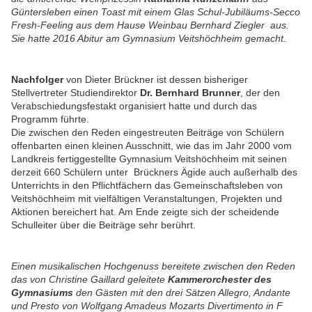
Güntersleben einen Toast mit einem Glas Schul-Jubiläums-Secco
Fresh-Feeling aus dem Hause Weinbau Bernhard Ziegler aus.
Sie hatte 2016 Abitur am Gymnasium Veitshöchheim gemacht.
Nachfolger
von Dieter Brückner ist dessen bisheriger
Stellvertreter Studiendirektor
Dr. Bernhard Brunner
, der den
Verabschiedungsfestakt organisiert hatte und durch das
Programm führte.
Die zwischen den Reden eingestreuten Beiträge von Schülern
offenbarten einen kleinen Ausschnitt, wie das im Jahr 2000 vom
Landkreis fertiggestellte Gymnasium Veitshöchheim mit seinen
derzeit 660 Schülern unter Brückners Ägide auch außerhalb des
Unterrichts in den Pflichtfächern das Gemeinschaftsleben von
Veitshöchheim mit vielfältigen Veranstaltungen, Projekten und
Aktionen bereichert hat. Am Ende zeigte sich der scheidende
Schulleiter über die Beiträge sehr berührt.
Einen musikalischen Hochgenuss bereitete zwischen den Reden
das von Christine Gaillard geleitete
Kammerorchester des
Gymnasiums
den Gästen mit den drei Sätzen Allegro, Andante
und Presto von Wolfgang Amadeus Mozarts Divertimento in F