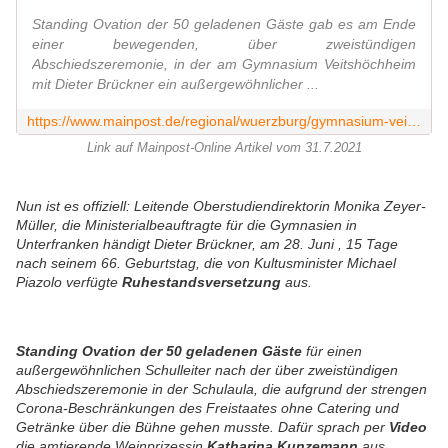
Standing Ovation der 50 geladenen Gäste gab es am Ende
einer bewegenden, über zweistündigen
Abschiedszeremonie, in der am Gymnasium Veitshöchheim
mit Dieter Brückner ein außergewöhnlicher ...
https://www.mainpost.de/regional/wuerzburg/gymnasium-veitshoechheim-schulleiter-dieter-brueckner-verabschiedet-sich-art-10638571
Link auf Mainpost-Online Artikel vom 31.7.2021
Nun ist es offiziell: Leitende Oberstudiendirektorin Monika Zeyer-
Müller, die Ministerialbeauftragte für die Gymnasien in
Unterfranken händigt Dieter Brückner, am 28. Juni , 15 Tage
nach seinem 66. Geburtstag, die von Kultusminister Michael
Piazolo verfügte
Ruhestandsversetzung
aus.
Standing Ovation der 50 geladenen Gäste
für einen
außergewöhnlichen Schulleiter nach der über zweistündigen
Abschiedszeremonie in der Schulaula, die aufgrund der strengen
Corona-Beschränkungen des Freistaates ohne Catering und
Getränke über die Bühne gehen musste. Dafür sprach per
Video
die amtierende Weinprizessin
Katharina Kunzemann
aus