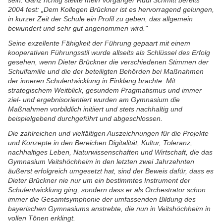
sein. Ganz richtig stellte mein Vorgänger Rudi Schmitt bereits
2004 fest: „Dem Kollegen Brückner ist es hervorragend gelungen,
in kurzer Zeit der Schule ein Profil zu geben, das allgemein
bewundert und sehr gut angenommen wird."
Seine exzellente Fähigkeit der Führung gepaart mit einem
kooperativen Führungsstil wurde allseits als Schlüssel des Erfolg
gesehen, wenn Dieter Brückner die verschiedenen Stimmen der
Schulfamilie und die der beteiligten Behörden bei Maßnahmen
der inneren Schulentwicklung in Einklang brachte: Mit
strategischem Weitblick, gesundem Pragmatismus und immer
ziel- und ergebnisorientiert wurden am Gymnasium die
Maßnahmen vorbildlich initiiert und stets nachhaltig und
beispielgebend durchgeführt und abgeschlossen.
Die zahlreichen und vielfältigen Auszeichnungen für die Projekte
und Konzepte in den Bereichen Digitalität, Kultur, Toleranz,
nachhaltiges Leben, Naturwissenschaften und Wirtschaft, die das
Gymnasium Veitshöchheim in den letzten zwei Jahrzehnten
äußerst erfolgreich umgesetzt hat, sind der Beweis dafür, dass es
Dieter Brückner nie nur um ein bestimmtes Instrument der
Schulentwicklung ging, sondern dass er als Orchestrator schon
immer die Gesamtsymphonie der umfassenden Bildung des
bayerischen Gymnasiums anstrebte, die nun in Veitshöchheim in
vollen Tönen erklingt.