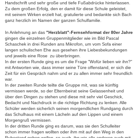
Handschrift und sehr große und tiefe Fußabdrücke hinterlassen.
Zu dem großen Erfolg, den er damit für diese Schule geleistet,
mit seinem Wirken erzielt hat, gratulierte und bedankte sich Bach
ganz herzlich im Namen der ganzen Schulfamilie.
In Anlehnung an das
"Herzblatt"-Fernsehformat der 80er Jahre
gingen die einzelnen Gruppenmitglieder wie im Bild Pascal
Schaschek in drei Runden ans Mikrofon, um vom Sofa einer
langen schulischen Ehe aus gesehen ihre Liebesbekundungen
und jeweils eine Rose zu überbringen.
In der ersten Runde ging es um die Frage "Wofür lieben wir ihn?"
mit Antworten wie, dass immer seine Türe offenstand, er sich die
Zeit für ein Gespräch nahm und er zu allen immer sehr freundlich
war.
In der zweiten Runde teilte die Gruppe mit, was sie künftig
vermissen werde, so der Elternbeirat seine Gelassenheit und
über den Dingen zu stehen und diese mit sehr viel Geschick,
Bedacht und Nachdruck in die richtige Richtung zu lenken. Alle
Schüler werden sicherlich seinen morgendlichen Rundgang durch
das Schulhaus mit einem Lächeln auf den Lippen und einem
Morgengruß vermissen.
In der dritten Runde ging es darum, was sie den Schulleiter
schon immer fragen wollten oder ihm mit auf den Weg in den
Ruhestand geben wollen, so auch, ihn wie alle anderen auch mit