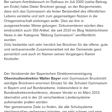
Bei seinem Antrittsbesuch im Rathaus im Juli 2000 (siehe Beitrag
am Ende) habe Dieter Brückner gesagt, so der Bürgermeister,
dass sich das Gymnasium als fester Bestandteil des öffentlichen
Lebens verstehe und sich zum gegenseitigen Nutzen in die
Ortsgemeinschaft einbringen wolle. Dies sei ihm in
ausgezeichneter Weise gelungen. Dokumentieren würden dies
eindrücklich auch
356 Artikel, die seit 2010 im Blog Veitshöchheim
News in der Kategorie "Bildung Gymnasium" veröffentlicht
wurden.
Götz bedankte sich sehr herzlich bei Brückner für die offene, gute
und vertrauensvolle Zusammenarbeit mit der Gemeinde ganz
persönlich und auch im Namen seines Vorgängers Rainer
Kinzkofer.
Der Vorsitzende der Bayerischen Direktorenvereinigung
Oberstudiendirektor Walter Bayer
vom Gymnasium Bruckmühl
würdigte Brückners enormen Einsatz für die Schulart Gymnasium
in Bayern und auf Bundesebene, insbesondere in der
Bundesdirektorenkonferenz, dessen Vorsitz er im März 2015
übernahm und in der 16 verschiedene Ländersysteme
aufeinander prallen würden.
Hier gemeinsame Ziele zu finden, die alle Schulsysteme
gleichermaßen verbessern könnten, sei sehr schwer und eine