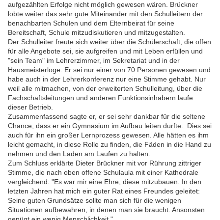
aufgezählten Erfolge nicht möglich gewesen wären. Brückner
lobte weiter das sehr gute Miteinander mit den Schulleitern der
benachbarten Schulen und dem Elternbeirat für seine
Bereitschaft, Schule mitzudiskutieren und mitzugestalten.
Der Schulleiter freute sich weiter über die Schülerschaft, die offen
für alle Angebote sei, sie aufgreifen und mit Leben erfüllen und
"sein Team" im Lehrerzimmer, im Sekretariat und in der
Hausmeisterloge. Er sei nur einer von 70 Personen gewesen und
habe auch in der Lehrerkonferenz nur eine Stimme gehabt. Nur
weil alle mitmachen, von der erweiterten Schulleitung, über die
Fachschaftsleitungen und anderen Funktionsinhabern laufe
dieser Betrieb.
Zusammenfassend sagte er, er sei sehr dankbar für die seltene
Chance, dass er ein Gymnasium im Aufbau leiten durfte. Dies sei
auch für ihn ein großer Lernprozess gewesen. Alle hätten es ihm
leicht gemacht, in diese Rolle zu finden, die Fäden in die Hand zu
nehmen und den Laden am Laufen zu halten.
Zum Schluss erklärte Dieter Brückner mit vor Rührung zittriger
Stimme, die nach oben offene Schulaula mit einer Kathedrale
vergleichend: "Es war mir eine Ehre, diese mitzubauen. In den
letzten Jahren hat mich ein guter Rat eines Freundes geleitet:
Seine guten Grundsätze sollte man sich für die wenigen
Situationen aufbewahren, in denen man sie braucht. Ansonsten
genügt ein wenig Menschlichkeit."