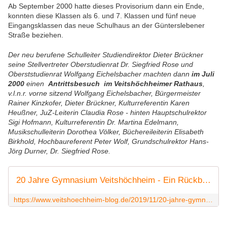
Ab September 2000 hatte dieses Provisorium dann ein Ende,
konnten diese Klassen als 6. und 7. Klassen und fünf neue
Eingangsklassen das neue Schulhaus an der Günterslebener
Straße beziehen.
Der neu berufene Schulleiter Studiendirektor Dieter Brückner
seine Stellvertreter Oberstudienrat Dr. Siegfried Rose und
Oberststudienrat Wolfgang Eichelsbacher machten dann
im Juli
2000
einen
Antrittsbesuch im Veitshöchheimer Rathaus
,
v.l.n.r. vorne sitzend Wolfgang Eichelsbacher, Bürgermeister
Rainer Kinzkofer, Dieter Brückner, Kulturreferentin Karen
Heußner, JuZ-Leiterin Claudia Rose - hinten Hauptschulrektor
Sigi Hofmann, Kulturreferentin Dr. Martina Edelmann,
Musikschulleiterin Dorothea Völker, Büchereileiterin Elisabeth
Birkhold, Hochbaureferent Peter Wolf, Grundschulrektor Hans-
Jörg Durner, Dr. Siegfried Rose.
20 Jahre Gymnasium Veitshöchheim - Ein Rückblick auf die Anfänge - Veitshöchheim News
https://www.veitshoechheim-blog.de/2019/11/20-jahre-gymnasium-veitshochheim-ein-ruckblick-auf-die-anfange.html