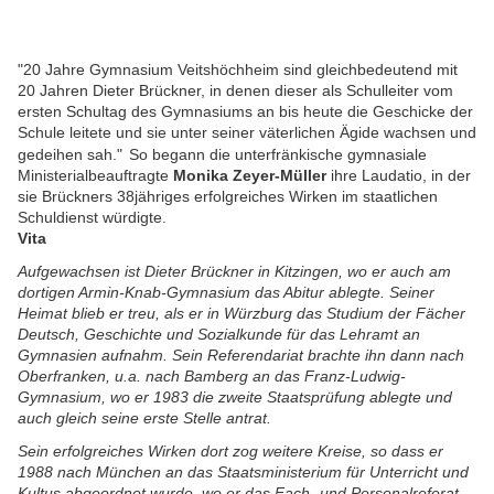
"20 Jahre Gymnasium Veitshöchheim sind gleichbedeutend mit
20 Jahren Dieter Brückner, in denen dieser als Schulleiter vom
ersten Schultag des Gymnasiums an bis heute die Geschicke der
Schule leitete und sie unter seiner väterlichen Ägide wachsen und
gedeihen sah."
So begann die unterfränkische gymnasiale
Ministerialbeauftragte
Monika Zeyer-Müller
ihre Laudatio, in der
sie Brückners 38jähriges erfolgreiches Wirken im staatlichen
Schuldienst würdigte.
Vita
Aufgewachsen ist Dieter Brückner in Kitzingen, wo er auch am
dortigen Armin-Knab-Gymnasium das Abitur ablegte. Seiner
Heimat blieb er treu, als er in Würzburg das Studium der Fächer
Deutsch, Geschichte und Sozialkunde für das Lehramt an
Gymnasien aufnahm. Sein Referendariat brachte ihn dann nach
Oberfranken, u.a. nach Bamberg an das Franz-Ludwig-
Gymnasium, wo er 1983 die zweite Staatsprüfung ablegte und
auch gleich seine erste Stelle antrat.
Sein erfolgreiches Wirken dort zog weitere Kreise, so dass er
1988 nach München an das Staatsministerium für Unterricht und
Kultus abgeordnet wurde, wo er das Fach- und Personalreferat